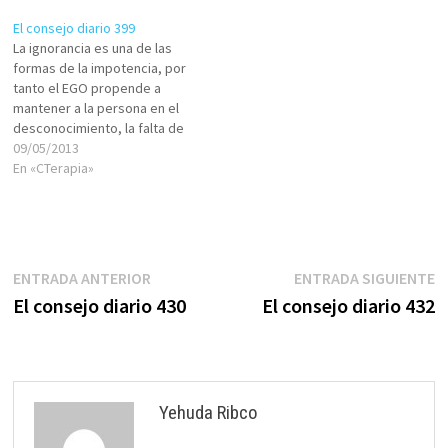
el prójimo.La FE es un
existencia. Cuanto menos
El consejo diario 399
ingrediente tóxico en la vida
armonía entre
La ignorancia es una de las
de todo ser,algo para ser
ellos,padecerás el conflicto.
formas de la impotencia, por
evitado por…
¿Conoces tu verdadera faz?
tanto el EGO propende a
¿Sabes cómo hacerlo?
mantener a la persona en el
desconocimiento, la falta de
conciencia, el engaño, la fe.
09/05/2013
No dejes de estudiar, analizar,
En «CTerapia»
profundizar, criticar con tino,
usar tus fuerzas mentales
para aprehender las
cuestiones y reforzar…
Navegación
Entrada
E
ENTRADA ANTERIOR
ENTRADA SIGUIENTE
anterior:
s
El consejo diario 430
El consejo diario 432
de
entradas
Yehuda Ribco