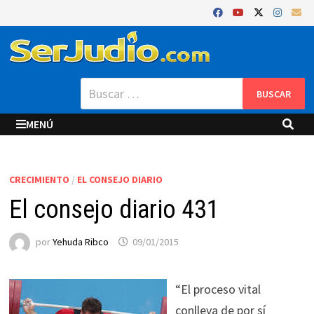
Saltar
al
contenido
Buscar:
MENÚ
CRECIMIENTO
/
EL CONSEJO DIARIO
El consejo diario 431
por
Yehuda Ribco
09/01/2015
“El proceso vital
conlleva de por sí