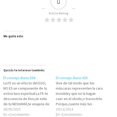
0
Article Rating
Me gusta esto:
Quizás te interese también:
El consejo diario 564
El consejo diario 425
La FE es un efecto del EGO,
Vive de tal modo que tus
NO ES un componente de tu
máscaras representen la cara
estructura espiritual.La FE te
invisibley que no la hagan
desconecta de Dios,te exila
caer en el olvido,o travestirla.
de tu NESHAMÁ,te enajena de
Porque,cuanto más tus
tu identidad,llena de
06/05/2015
caretas encarnen al
29/12/2014
obstáculos tus relaciones con
En «Crecimiento»
rostro,mayor la plenitud de tu
En «Crecimiento»