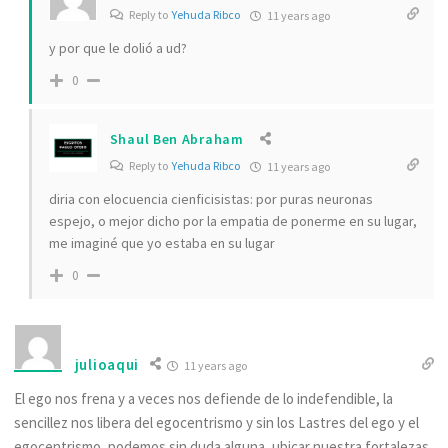
Reply to
Yehuda Ribco
11 years ago
y por que le dolió a ud?
0
Shaul Ben Abraham
Reply to
Yehuda Ribco
11 years ago
diria con elocuencia cienficisistas: por puras neuronas
espejo, o mejor dicho por la empatia de ponerme en su lugar,
me imaginé que yo estaba en su lugar
0
julioaqui
11 years ago
El ego nos frena y a veces nos defiende de lo indefendible, la
sencillez nos libera del egocentrismo y sin los Lastres del ego y el
egocentrismo, podemos sin duda alguna, ubicar nuestra fortalezas