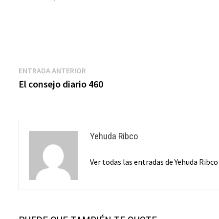
Navegación
Entrada
ENTRADA ANTERIOR
anterior:
El consejo diario 460
de
entradas
Yehuda Ribco
Ver todas las entradas de Yehuda Ribc