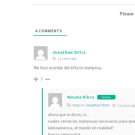
Please
4
COMMENTS
Jonathan Ortiz
11 years ago
Me hizo acordar del efecto mariposa.
0
Yehuda Ribco
Author
Reply to
Jonathan Ortiz
11 years ag
ahora que lo dices, si…
cuales serian las mariposas necesarias para que a
latinoamerica, el mundo en realidad?
fuerza venezuela!