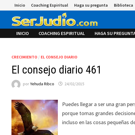
Saltar
Inicio
Coaching Espiritual
Haga su pregunta
Biblioteca
al
contenido
INICIO
COACHING ESPIRITUAL
HAGA SU PREGUNT
CRECIMIENTO
/
EL CONSEJO DIARIO
El consejo diario 461
por
Yehuda Ribco
24/02/2015
Puedes llegar a ser una gran per
porque tomas grandes decision
incluso en las cosas pequeñas de