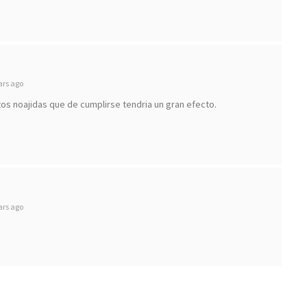
ars ago
s noajidas que de cumplirse tendria un gran efecto.
ars ago