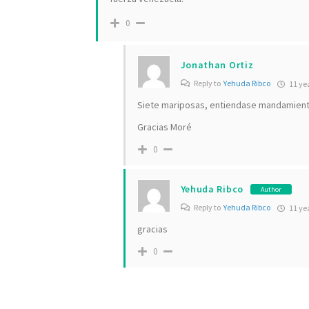
0
Jonathan Ortiz
Reply to
Yehuda Ribco
11 ye
Siete mariposas, entiendase mandamiento
Gracias Moré
0
Yehuda Ribco
Author
Reply to
Yehuda Ribco
11 ye
gracias
0