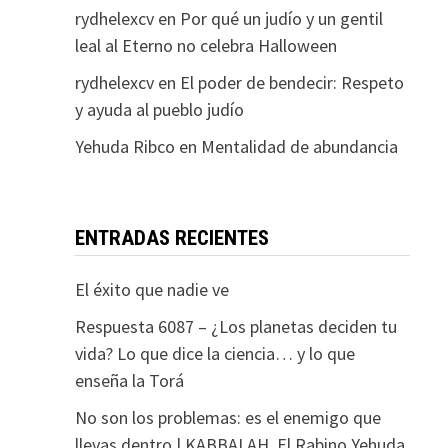
rydhelexcv
en
Por qué un judío y un gentil
leal al Eterno no celebra Halloween
rydhelexcv
en
El poder de bendecir: Respeto
y ayuda al pueblo judío
Yehuda Ribco
en
Mentalidad de abundancia
ENTRADAS RECIENTES
El éxito que nadie ve
Respuesta 6087 – ¿Los planetas deciden tu
vida? Lo que dice la ciencia… y lo que
enseña la Torá
No son los problemas: es el enemigo que
llevas dentro | KABBALAH. El Rabino Yehuda