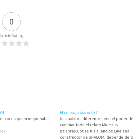
0
Article Rating
434
El consejo diario 637
lencio es quien mejor habla.
Una palabra diferente tiene el poder de
cambiar todo el relato.Mide tus
rio»
palabras.Cotiza tus silencios.Que sea
constructor de SHALOM, depende de ti.