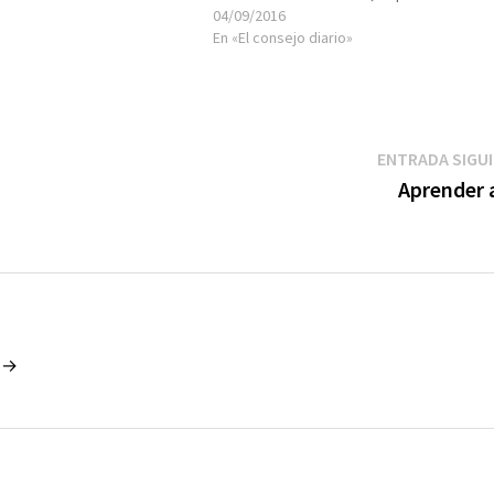
04/09/2016
En «El consejo diario»
ENTRADA SIGU
Aprender a
o →