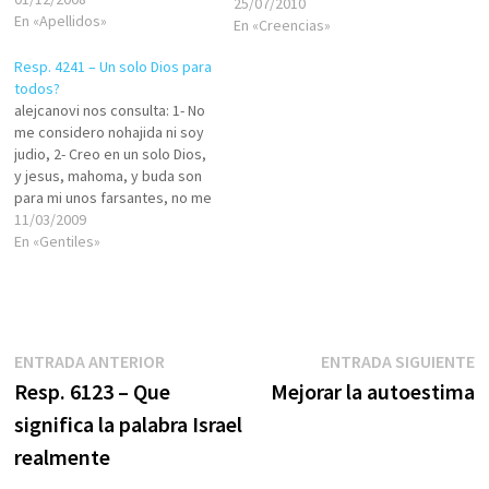
25/07/2010
genealogia judia, pero en
En «Apellidos»
En «Creencias»
realidad no tengo idea por
donde empezar a buscar una
Resp. 4241 – Un solo Dios para
información veraz, y donde
todos?
encontrar esos documentos,
alejcanovi nos consulta: 1- No
yo…
me considero nohajida ni soy
judio, 2- Creo en un solo Dios,
y jesus, mahoma, y buda son
para mi unos farsantes, no me
arrodillo ante piedras ni le
11/03/2009
hablo a mi coche ni a las
En «Gentiles»
cosas. no robo, ni mato ni
miento, ni deseo…
Navegación
Entrada
E
ENTRADA ANTERIOR
ENTRADA SIGUIENTE
anterior:
s
Resp. 6123 – Que
Mejorar la autoestima
de
significa la palabra Israel
entradas
realmente