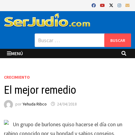
Saltar
al
contenido
Buscar:
MENÚ
CRECIMIENTO
El mejor remedio
por
Yehuda Ribco
24/04/2018
Un grupo de burlones quiso hacerse el día con un
rabino conocido por su bondad y sabios consejos.