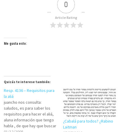
0
Article Rating
Me gusta esto:
Quizás te interese también:
Resp. 4136 – Requisitos para
la aliá
juancho nos consulta:
saludos, es para saber los
requisitos para hacer el aliá,
aluna información que tengo
¿Cabalá para todos? ¿Rabino
habla , de que hay que buscar
Laitman
si mis apellidos tienen
01/12/2008