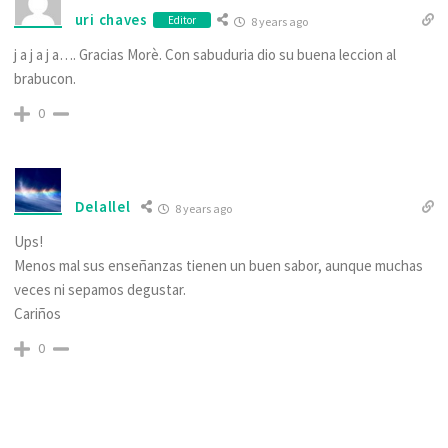
uri chaves
Editor
8 years ago
j a j a j a…. Gracias Morè. Con sabuduria dio su buena leccion al
brabucon.
0
Delallel
8 years ago
Ups!
Menos mal sus enseñanzas tienen un buen sabor, aunque muchas
veces ni sepamos degustar.
Cariños
0