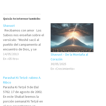
Quizás te interese también:
Shavuot
Recibamos con amor Los
Sabios nos enseñan sobre el
versículo: “Moshé sacó al
pueblo del campamento al
encuentro de Dios, y se
pararon bajo la montaña”
14/05/2013
Shavuot – De la Montaña al
(Shmot/Éxodo 19:17) No está
En «05 Itro»
Corazón
escrito “al pie de la montaña”
30/05/2025
sino “…bajo la montaña…”.
En «Crecimiento»
Sobre lo cual nuestros Sabios
nos enseñan…
Parashat Ki Tetzé: rabino A.
Ribco
Parasha Ki Tetzé 9 de Elul
5762. 17 de agosto de 2002.
En este Shabat leemos la
porción semanal Ki Tetzé en