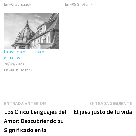
En «Creencias»
En «05 Shoftim»
La astucia de la casa de
estudios
28/08/2023
En «06 Ki Tetze»
Navegación
Entrada
E
ENTRADA ANTERIOR
ENTRADA SIGUIENTE
anterior:
s
Los Cinco Lenguajes del
El juez justo de tu vida
de
Amor: Descubriendo su
entradas
Significado en la