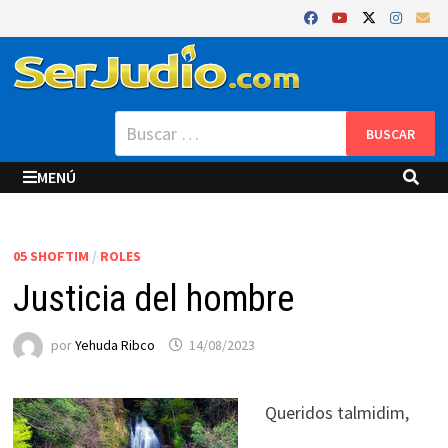
Saltar
al
contenido
Buscar:
MENÚ
05 SHOFTIM
/
ROLES
Justicia del hombre
por
Yehuda Ribco
14/08/2023
Queridos talmidim,