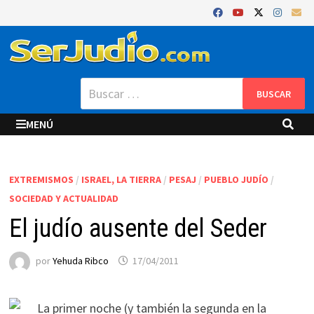
Saltar
al
contenido
Buscar:
MENÚ
EXTREMISMOS
/
ISRAEL, LA TIERRA
/
PESAJ
/
PUEBLO JUDÍO
/
SOCIEDAD Y ACTUALIDAD
El judío ausente del Seder
por
Yehuda Ribco
17/04/2011
La primer noche (y también la segunda en la