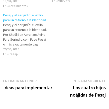
tiempo de santidad, de
En «Mitzvot»
18/04/2019
conexión, de crecimiento, de
En «Crecimiento»
familia, de comunidad.Cuando
Pesaj y el ser judío: el exilio
estaba en pie el Templo del
para un retorno a la identidad.
Eterno en Jerusalén,…
Pesaj y el ser judío: el exilio
para un retorno a la identidad.
Por Shaúl Ben Abraham Avinu
Para Serjudio.com Paso Pesaj
o más exactamente Jag
hamatzot, porque Pesaj, de
26/04/2014
algún modo, como recuerdan
En «Pesaj»
nuestros sabios sigue
pasando, despacio paso a
paso, de cuenta en cuenta
hasta llevarnos cerca,
dejándonos…
Navegación
Entrada
E
ENTRADA ANTERIOR
ENTRADA SIGUIENTE
anterior:
s
Ideas para implementar
Los cuatro hijos
de
noájidas de Pesaj
entradas