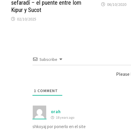
sefaradí – el puente entre Iom
06/10/2020
Kipur y Sucot
02/10/2025
Subscribe
Please
1
COMMENT
orah
18 years ago
shkoyaj por ponerlo en el site