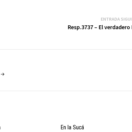
ENTRADA SIGU
Resp.3737 – El verdadero 
o →
a
En la Sucá