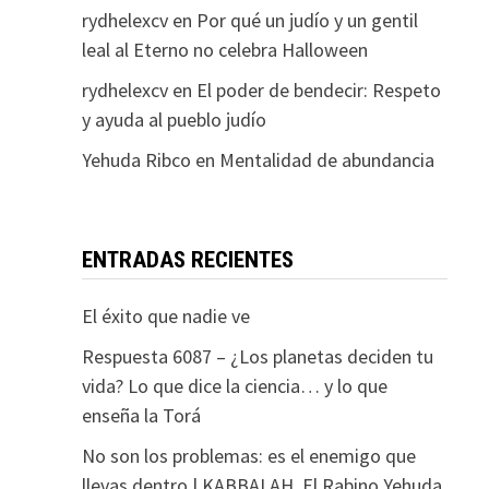
rydhelexcv
en
Por qué un judío y un gentil
leal al Eterno no celebra Halloween
rydhelexcv
en
El poder de bendecir: Respeto
y ayuda al pueblo judío
Yehuda Ribco
en
Mentalidad de abundancia
ENTRADAS RECIENTES
El éxito que nadie ve
Respuesta 6087 – ¿Los planetas deciden tu
vida? Lo que dice la ciencia… y lo que
enseña la Torá
No son los problemas: es el enemigo que
llevas dentro | KABBALAH. El Rabino Yehuda