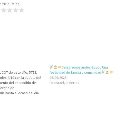
Article Rating
Celebremos juntos Sucot: Una
SUCOT de este año, 5778,
festividad de familia y comunidad
oles 4/10 con la puesta del
26/09/2023
omento del encendido de
En «Israel, la tierra»
horario de
úa hasta el ocaso del día
cuando de inmediato
vidad de SHEMINÍ ATZERET,
mbién…