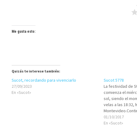
Me gusta esto:
Quizás te interese también:
Sucot, recordando para vivenciarlo
Sucot 5778
27/09/2023
La festividad de 
En «Sucot»
comienza el miérc
sol, siendo el m
velas a las 18:32, 
Montevideo.Contin
miércoles 11/10, 
01/10/2017
comienza la festi
En «Sucot»
que en Israel ta