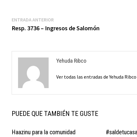
Navegación
Entrada
ENTRADA ANTERIOR
anterior:
Resp. 3736 – Ingresos de Salomón
de
entradas
Yehuda Ribco
Ver todas las entradas de Yehuda Ribc
PUEDE QUE TAMBIÉN TE GUSTE
Haazinu para la comunidad
#saldetucas