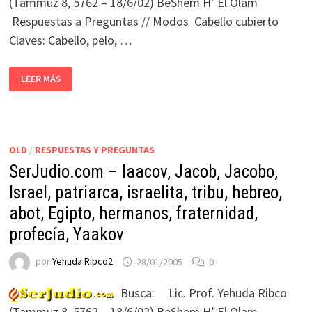
(Tammuz 8, 5762 – 18/6/02) BeShem H’ El Olam
Respuestas a Preguntas // Modos Cabello cubierto
Claves: Cabello, pelo, …
LEER MÁS
OLD
/
RESPUESTAS Y PREGUNTAS
SerJudio.com – Iaacov, Jacob, Jacobo,
Israel, patriarca, israelita, tribu, hebreo,
abot, Egipto, hermanos, fraternidad,
profecía, Yaakov
por
Yehuda Ribco2
28/01/2005
0
Busca: Lic. Prof. Yehuda Ribco
(Tammuz 8, 5762 – 18/6/02) BeShem H’ El Olam