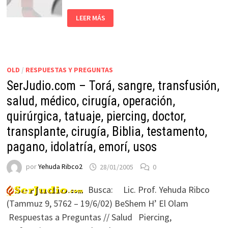
LEER MÁS
OLD
/
RESPUESTAS Y PREGUNTAS
SerJudio.com – Torá, sangre, transfusión,
salud, médico, cirugía, operación,
quirúrgica, tatuaje, piercing, doctor,
transplante, cirugía, Biblia, testamento,
pagano, idolatría, emorí, usos
por
Yehuda Ribco2
28/01/2005
0
Busca: Lic. Prof. Yehuda Ribco
(Tammuz 9, 5762 – 19/6/02) BeShem H’ El Olam
Respuestas a Preguntas // Salud Piercing,