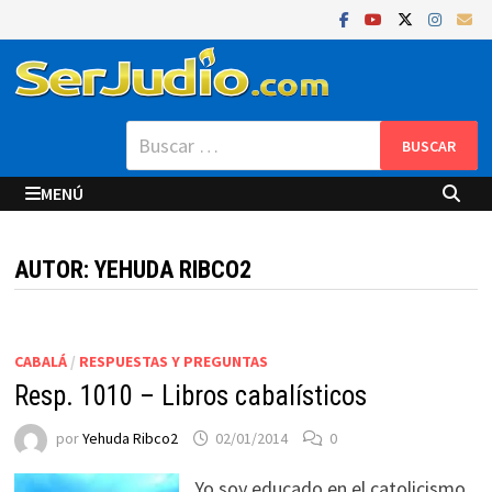
Saltar
al
contenido
Buscar:
MENÚ
AUTOR:
YEHUDA RIBCO2
CABALÁ
/
RESPUESTAS Y PREGUNTAS
Resp. 1010 – Libros cabalísticos
por
Yehuda Ribco2
02/01/2014
0
Yo soy educado en el catolicismo,