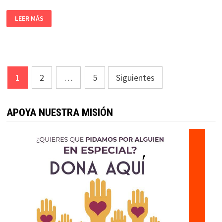
LEER MÁS
Paginación
1
2
…
5
Siguientes
de
entradas
APOYA NUESTRA MISIÓN