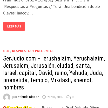
Respuestas a Preguntas // Torá Una bendición doble
Claves: Iaacov, …
LEER MÁS
OLD
/
RESPUESTAS Y PREGUNTAS
SerJudio.com – Ierushalaim, Yerushalaim,
Jerusalem, Jerusalén, ciudad, santa,
Israel, capital, David, reino, Yehuda, Juda,
prometida, Templo, Mikdash, shemot,
nombres
por
Yehuda Ribco2
28/01/2005
0
Busca: Lic. Prof. Yehuda Ribco