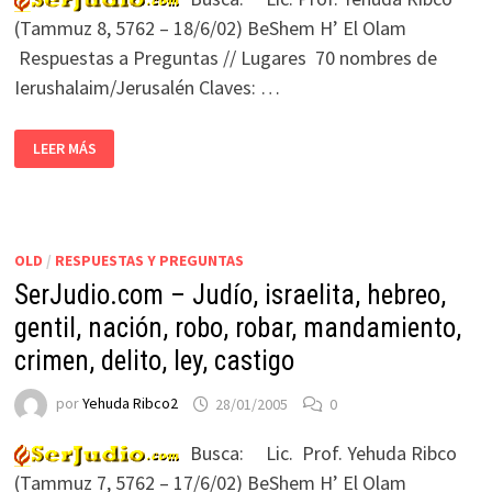
(Tammuz 8, 5762 – 18/6/02) BeShem H’ El Olam
Respuestas a Preguntas // Lugares 70 nombres de
Ierushalaim/Jerusalén Claves: …
LEER MÁS
OLD
/
RESPUESTAS Y PREGUNTAS
SerJudio.com – Judío, israelita, hebreo,
gentil, nación, robo, robar, mandamiento,
crimen, delito, ley, castigo
por
Yehuda Ribco2
28/01/2005
0
Busca: Lic. Prof. Yehuda Ribco
(Tammuz 7, 5762 – 17/6/02) BeShem H’ El Olam