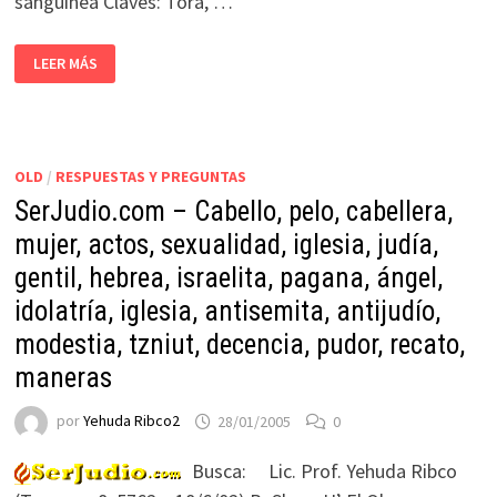
sanguínea Claves: Torá, …
LEER MÁS
OLD
/
RESPUESTAS Y PREGUNTAS
SerJudio.com – Cabello, pelo, cabellera,
mujer, actos, sexualidad, iglesia, judía,
gentil, hebrea, israelita, pagana, ángel,
idolatría, iglesia, antisemita, antijudío,
modestia, tzniut, decencia, pudor, recato,
maneras
por
Yehuda Ribco2
28/01/2005
0
Busca: Lic. Prof. Yehuda Ribco