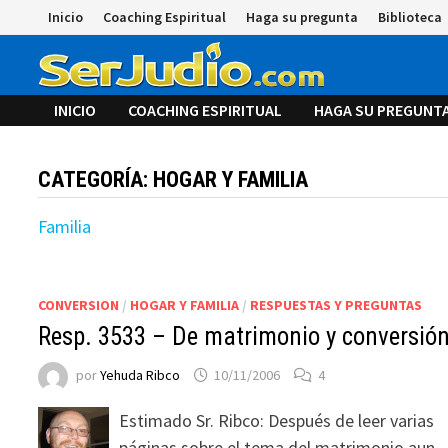
Saltar
Inicio
Coaching Espiritual
Haga su pregunta
Biblioteca
al
contenido
INICIO
COACHING ESPIRITUAL
HAGA SU PREGUNT
CATEGORÍA:
HOGAR Y FAMILIA
Familia
CONVERSION
/
HOGAR Y FAMILIA
/
RESPUESTAS Y PREGUNTAS
Resp. 3533 – De matrimonio y conversió
por
Yehuda Ribco
10/11/2006
4
Estimado Sr. Ribco: Después de leer varias
páginas sobre el tema del matrimonio aun