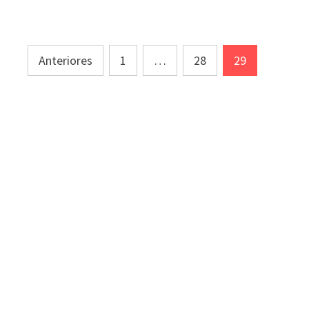
Paginación
Anteriores
1
…
28
29
de
entradas