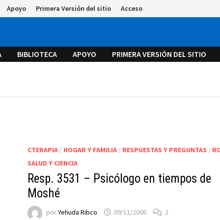
Apoyo
Primera Versión del sitio
Acceso
A
BIBLIOTECA
APOYO
PRIMERA VERSIÓN DEL SITIO
CTERAPIA
/
HOGAR Y FAMILIA
/
RESPUESTAS Y PREGUNTAS
/
R
n
SALUD Y CIENCIA
Resp. 3531 – Psicólogo en tiempos de
Moshé
por
Yehuda Ribco
09/11/2006
2