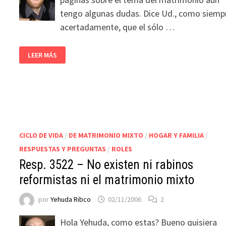
tengo algunas dudas. Dice Ud., como siemp
acertadamente, que el sólo …
LEER MÁS
CICLO DE VIDA
/
DE MATRIMONIO MIXTO
/
HOGAR Y FAMILIA
/
RESPUESTAS Y PREGUNTAS
/
ROLES
Resp. 3522 – No existen ni rabinos
reformistas ni el matrimonio mixto
por
Yehuda Ribco
02/11/2006
2
Hola Yehuda, como estas? Bueno quisiera