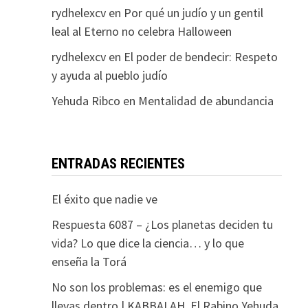
rydhelexcv
en
Por qué un judío y un gentil
leal al Eterno no celebra Halloween
rydhelexcv
en
El poder de bendecir: Respeto
y ayuda al pueblo judío
Yehuda Ribco
en
Mentalidad de abundancia
ENTRADAS RECIENTES
El éxito que nadie ve
Respuesta 6087 – ¿Los planetas deciden tu
vida? Lo que dice la ciencia… y lo que
enseña la Torá
No son los problemas: es el enemigo que
llevas dentro | KABBALAH. El Rabino Yehuda