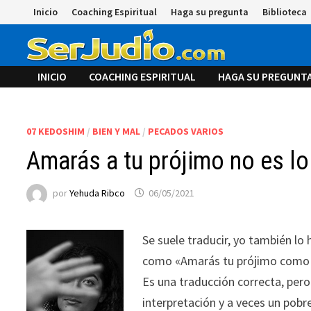
Saltar
Inicio
Coaching Espiritual
Haga su pregunta
Biblioteca
al
contenido
INICIO
COACHING ESPIRITUAL
HAGA SU PREGUNT
07 KEDOSHIM
/
BIEN Y MAL
/
PECADOS VARIOS
Amarás a tu prójimo no es lo
por
Yehuda Ribco
06/05/2021
Se suele traducir, yo también lo
como «Amarás tu prójimo como 
Es una traducción correcta, per
interpretación y a veces un pobre 