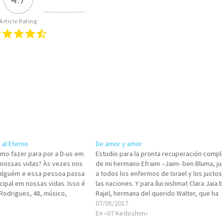
Article Rating
 al Eterno
De amor y amor
mo fazer para por a D-us em
Estudio para la pronta recuperación compl
 nossas vidas? Às vezes nos
de mi hermano Efraim –Jaim- ben Bluma, ju
alguém e essa pessoa passa
a todos los enfermos de Israel y los justo
ncipal em nossas vidas. Isso é
las naciones. Y para ílui nishmat Clara Jaia 
 Rodrigues, 48, músico,
Rajel, hermana del querido Walter, que ha
alom apreciado amigo. Espero
pasado hoy a su mundo, zijroná liberajá.
07/05/2017
 lo suyo…
«Amarás a tu…
En «07 Kedoshim»