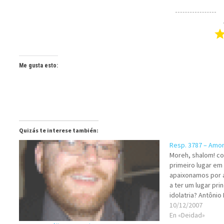
Me gusta esto:
Quizás te interese también:
Resp. 3787 – Amor
Moreh, shalom! co
primeiro lugar em
apaixonamos por 
a ter um lugar pri
idolatria? Antônio
Goiânia-Brasil Sh
10/12/2007
que usted y todo
En «Deidad»