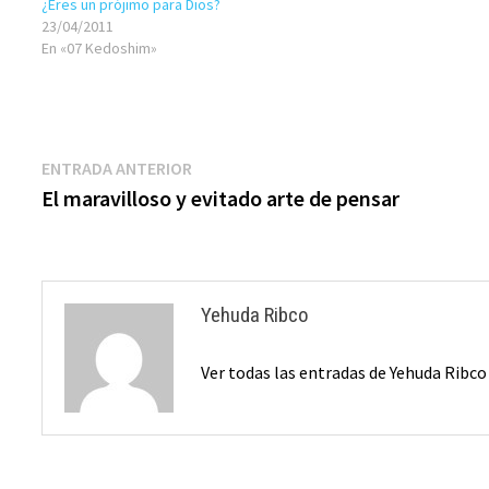
¿Eres un prójimo para Dios?
23/04/2011
En «07 Kedoshim»
Navegación
Entrada
ENTRADA ANTERIOR
anterior:
El maravilloso y evitado arte de pensar
de
entradas
Yehuda Ribco
Ver todas las entradas de Yehuda Ribc