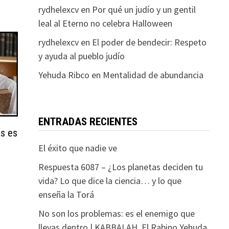
rydhelexcv
en
Por qué un judío y un gentil
leal al Eterno no celebra Halloween
rydhelexcv
en
El poder de bendecir: Respeto
y ayuda al pueblo judío
Yehuda Ribco
en
Mentalidad de abundancia
ENTRADAS RECIENTES
ás es
El éxito que nadie ve
Respuesta 6087 – ¿Los planetas deciden tu
vida? Lo que dice la ciencia… y lo que
enseña la Torá
No son los problemas: es el enemigo que
llevas dentro | KABBALAH. El Rabino Yehuda