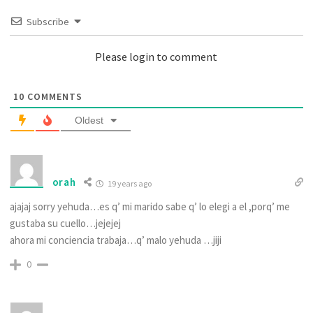
Subscribe
Please login to comment
10
COMMENTS
Oldest
orah
19 years ago
ajajaj sorry yehuda…es q’ mi marido sabe q’ lo elegi a el ,porq’ me
gustaba su cuello…jejejej
ahora mi conciencia trabaja…q’ malo yehuda …jiji
0