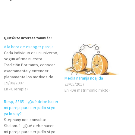
Quizás te interese también:
A la hora de escoger pareja
Cada individuo es un universo,
según afirma nuestra
Tradición.Por tanto, conocer
exactamente y entender
plenamente los motivos de
Media naranja noajida
cada una de nuestras
19/06/2007
28/05/2017
acciones es tarea ardua, más
En «CTerapia»
En «De matrimonio mixto»
bien imposible.Podemos
movernos dentro de
Resp, 3865 – ¿Qué debe hacer
parámetros generales, que
mi pareja para ser judío si yo
marcan tendencias, que se
ya lo soy?
apoyan en similitudes, para
Stephany nos consulta:
de esa manera encontrar
Shalom. 1- ¿Qué debe hacer
terrenos en común…
mi pareja para ser judío si yo