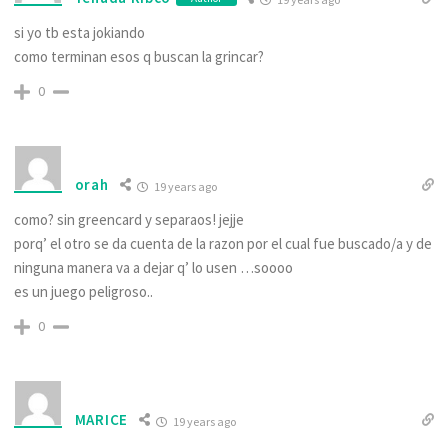
si yo tb esta jokiando
como terminan esos q buscan la grincar?
0
orah
19 years ago
como? sin greencard y separaos! jejje
porq’ el otro se da cuenta de la razon por el cual fue buscado/a y de
ninguna manera va a dejar q’ lo usen …soooo
es un juego peligroso..
0
MARICE
19 years ago