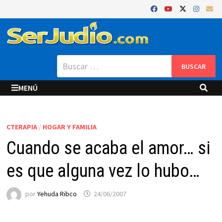
Saltar
al
contenido
Buscar:
MENÚ
CTERAPIA
/
HOGAR Y FAMILIA
Cuando se acaba el amor… si
es que alguna vez lo hubo…
por
Yehuda Ribco
24/06/2007