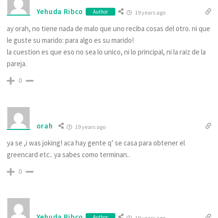
Yehuda Ribco
Author
19 years ago
ay orah, no tiene nada de malo que uno reciba cosas del otro. ni que
le guste su marido: para algo es su marido!
la cuestion es que eso no sea lo unico, ni lo principal, ni la raiz de la
pareja.
0
orah
19 years ago
ya se ,i was joking! aca hay gente q’ se casa para obtener el
greencard etc.. ya sabes como terminan..
0
Yehuda Ribco
Author
19 years ago