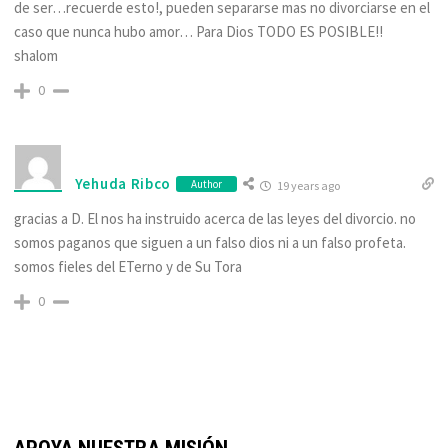
de ser…recuerde esto!, pueden separarse mas no divorciarse en el
caso que nunca hubo amor… Para Dios TODO ES POSIBLE!!
shalom
0
Yehuda Ribco
Author
19 years ago
gracias a D. El nos ha instruido acerca de las leyes del divorcio. no
somos paganos que siguen a un falso dios ni a un falso profeta.
somos fieles del ETerno y de Su Tora
0
APOYA NUESTRA MISIÓN