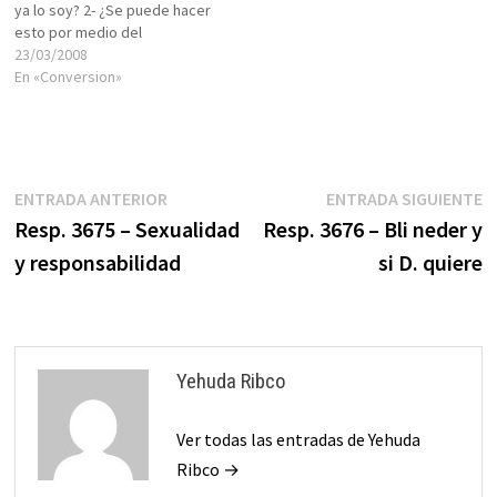
ya lo soy? 2- ¿Se puede hacer
esto por medio del
matrimonio o hay que seguir
23/03/2008
un ritual? 3- ¿Tendrá los
En «Conversion»
mismos beneficios que yo si
en algún momento
quisiéramos viajar a Israel?
Todá Stephany,…
Navegación
Entrada
E
ENTRADA ANTERIOR
ENTRADA SIGUIENTE
anterior:
s
Resp. 3675 – Sexualidad
Resp. 3676 – Bli neder y
de
y responsabilidad
si D. quiere
entradas
Yehuda Ribco
Ver todas las entradas de Yehuda
Ribco →