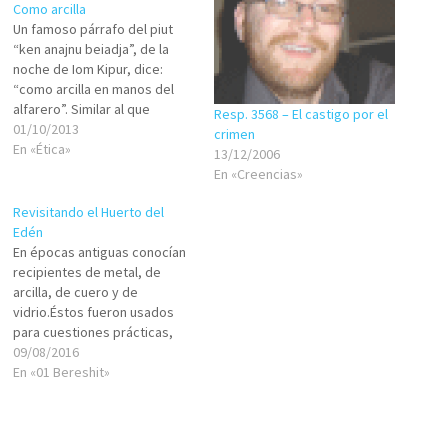
Como arcilla
Un famoso párrafo del piut
“ken anajnu beiadja”, de la
noche de Iom Kipur, dice:
“como arcilla en manos del
alfarero”. Similar al que
Resp. 3568 – El castigo por el
encontramos en el musaf,
01/10/2013
crimen
casi al comienzo de la Amidá
En «Ética»
13/12/2006
para el oficiante: “somos en
En «Creencias»
Tu mano como arcilla en
manos del alfarero”. Unos
Revisitando el Huerto del
renglones antes,…
Edén
En épocas antiguas conocían
recipientes de metal, de
arcilla, de cuero y de
vidrio.Éstos fueron usados
para cuestiones prácticas,
para decoración, como
09/08/2016
objetos simbólicos y también
En «01 Bereshit»
para representar ideas. El
recipiente, aquel que está
hueco y recibe de fuera, de