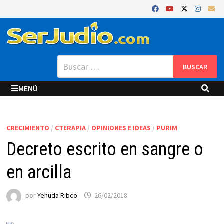
Saltar
al
contenido
Buscar:
MENÚ
CRECIMIENTO
/
CTERAPIA
/
OPINIONES E IDEAS
/
PURIM
Decreto escrito en sangre o
en arcilla
por
Yehuda Ribco
26/02/2018