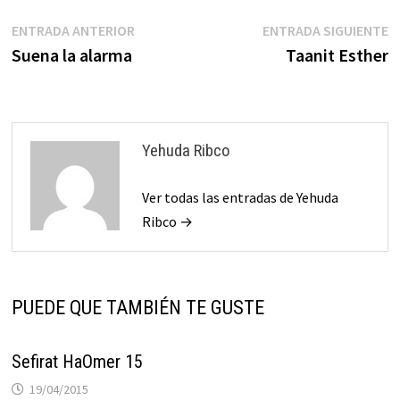
una fuente de entrega.El
contenido, aquello que no
Navegación
Entrada
E
ENTRADA ANTERIOR
ENTRADA SIGUIENTE
forma parte…
anterior:
s
Suena la alarma
Taanit Esther
de
entradas
Yehuda Ribco
Ver todas las entradas de Yehuda
Ribco →
PUEDE QUE TAMBIÉN TE GUSTE
Sefirat HaOmer 15
19/04/2015