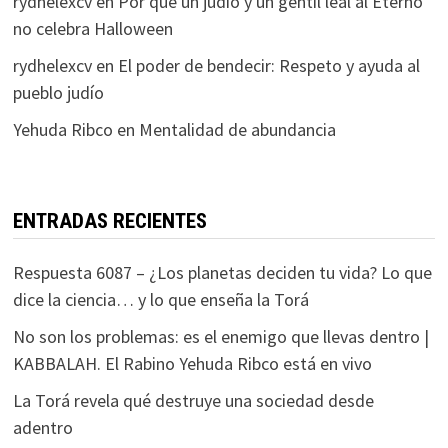
rydhelexcv
en
Por qué un judío y un gentil leal al Eterno
no celebra Halloween
rydhelexcv
en
El poder de bendecir: Respeto y ayuda al
pueblo judío
Yehuda Ribco
en
Mentalidad de abundancia
ENTRADAS RECIENTES
Respuesta 6087 – ¿Los planetas deciden tu vida? Lo que
dice la ciencia… y lo que enseña la Torá
No son los problemas: es el enemigo que llevas dentro |
KABBALAH. El Rabino Yehuda Ribco está en vivo
La Torá revela qué destruye una sociedad desde
adentro