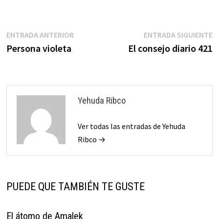
Navegación
Entrada
E
ENTRADA ANTERIOR
ENTRADA SIGUIENTE
anterior:
s
Persona violeta
El consejo diario 421
de
entradas
Yehuda Ribco
Ver todas las entradas de Yehuda
Ribco →
PUEDE QUE TAMBIÉN TE GUSTE
El átomo de Amalek