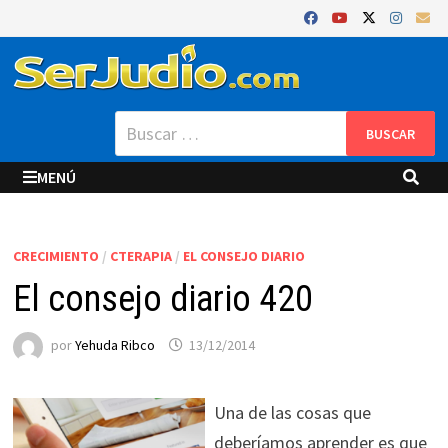
Saltar
al
contenido
Buscar:
MENÚ
CRECIMIENTO
/
CTERAPIA
/
EL CONSEJO DIARIO
El consejo diario 420
por
Yehuda Ribco
13/12/2014
Una de las cosas que
deberíamos aprender es que