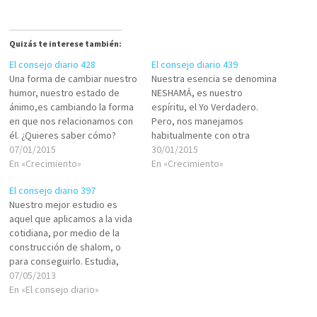
Quizás te interese también:
El consejo diario 428
El consejo diario 439
Una forma de cambiar nuestro
Nuestra esencia se denomina
humor, nuestro estado de
NESHAMÁ, es nuestro
ánimo,es cambiando la forma
espíritu, el Yo Verdadero.
en que nos relacionamos con
Pero, nos manejamos
él. ¿Quieres saber cómo?
habitualmente con otra
CABALATERAPIA:
07/01/2015
identidad, la formada por las
30/01/2015
http://serjudio.com/nosotros/
En «Crecimiento»
máscaras, imposturas,
En «Crecimiento»
sesiones-online
creencias, deseos, anhelos,
El consejo diario 397
mandatos, recuerdos,
Nuestro mejor estudio es
conflictos, EGO, acciones,
aquel que aplicamos a la vida
omisiones, etc.; en lo que
cotidiana, por medio de la
denominamos Yo Vivido. El Yo
construcción de shalom, o
Verdadero no forma parte de
para conseguirlo. Estudia,
lo que se puede…
aplica, vive.
07/05/2013
En «El consejo diario»