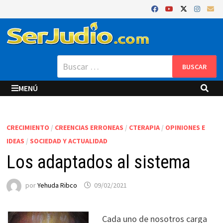
Saltar
al
contenido
Buscar:
MENÚ
CRECIMIENTO
/
CREENCIAS ERRONEAS
/
CTERAPIA
/
OPINIONES E
IDEAS
/
SOCIEDAD Y ACTUALIDAD
Los adaptados al sistema
por
Yehuda Ribco
09/02/2021
Cada uno de nosotros carga