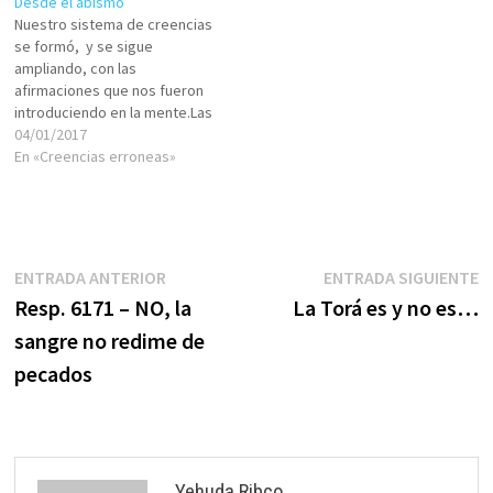
Desde el abismo
consciente. Van…
Nuestro sistema de creencias
se formó, y se sigue
ampliando, con las
afirmaciones que nos fueron
introduciendo en la mente.Las
personas de nuestro entorno
04/01/2017
cuando éramos chiquitos nos
En «Creencias erroneas»
señalaban cosas y las íbamos
aceptando sin ninguna
evaluación ni
cuestionamiento.Si la abuela
que tanto me quiere y me
Navegación
Entrada
E
ENTRADA ANTERIOR
ENTRADA SIGUIENTE
cuida me dice…
anterior:
s
Resp. 6171 – NO, la
La Torá es y no es…
de
sangre no redime de
entradas
pecados
Yehuda Ribco