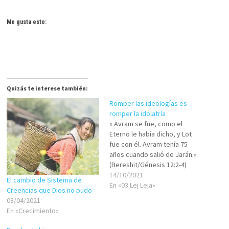
Me gusta esto:
Quizás te interese también:
Romper las ideologías es
romper la idolatría
« Avram se fue, como el
Eterno le había dicho, y Lot
fue con él. Avram tenía 75
años cuando salió de Jarán.»
(Bereshit/Génesis 12:2-4)
Desde que nacemos vamos
14/10/2021
El cambio de Sistema de
armando nuestro Sistema de
En «03 Lej Leja»
Creencias que Dios no pudo
Creencias, que se compone
08/04/2021
de montón de elementos,
En «Crecimiento»
muchos de ellos inaccesibles
para nuestra mente