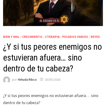
BIEN Y MAL
/
CRECIMIENTO
/
CTERAPIA
/
PECADOS VARIOS
/
REYES
¿Y si tus peores enemigos no
estuvieran afuera… sino
dentro de tu cabeza?
por
Yehuda Ribco
20/05/2026
¿Y si tus peores enemigos no estuvieran afuera… sino
dentro de tu cabeza?