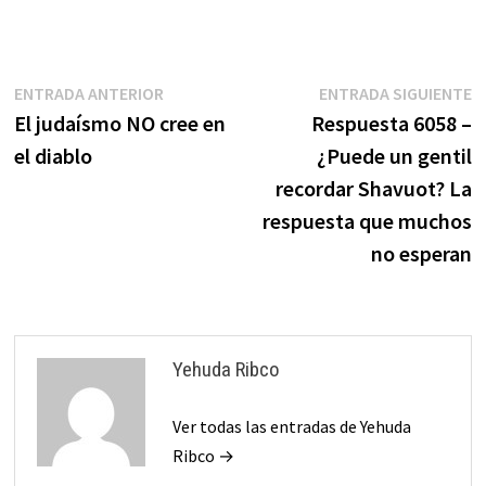
Navegación
Entrada
E
ENTRADA ANTERIOR
ENTRADA SIGUIENTE
anterior:
s
El judaísmo NO cree en
Respuesta 6058 –
de
el diablo
¿Puede un gentil
entradas
recordar Shavuot? La
respuesta que muchos
no esperan
Yehuda Ribco
Ver todas las entradas de Yehuda
Ribco →