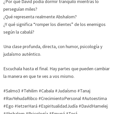
¿Por qué David podía dormir tranquilo mientras lo
perseguían miles?
¿Qué representa realmente Abshalom?
¿Y qué significa “romper los dientes” de los enemigos
según la cabalá?
Una clase profunda, directa, con humor, psicología y
judaísmo auténtico.
Escuchala hasta el final. Hay partes que pueden cambiar
la manera en que te ves a vos mismo.
#Salmo3 #Tehilim #Cabala #Judaísmo #Tanaj
#RavYehudaRibco #CrecimientoPersonal #Autoestima
#Ego #IetzerHará #EspiritualidadJudía #DavidHamelej
#Abshalom #Psicología #Emuná #Torá