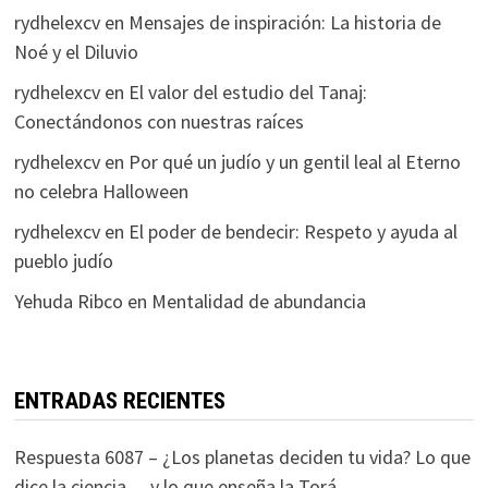
rydhelexcv
en
Mensajes de inspiración: La historia de
Noé y el Diluvio
rydhelexcv
en
El valor del estudio del Tanaj:
Conectándonos con nuestras raíces
rydhelexcv
en
Por qué un judío y un gentil leal al Eterno
no celebra Halloween
rydhelexcv
en
El poder de bendecir: Respeto y ayuda al
pueblo judío
Yehuda Ribco
en
Mentalidad de abundancia
ENTRADAS RECIENTES
Respuesta 6087 – ¿Los planetas deciden tu vida? Lo que
dice la ciencia… y lo que enseña la Torá