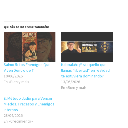
Quizás te interese también:
Salmo 5: Los Enemigos Que
Kabbalah: ¿Y si aquello que
Viven Dentro de Ti
llamas “libertad” en realidad
10/06/2026
te estuviera dominando?
En «Bien y mal»
13/05/2026
En «Bien y mal»
El Método Judío para Vencer
Miedos, Fracasos y Enemigos
Internos
28/04/2026
En «Crecimiento»