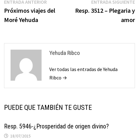
Navegación
Entrada
E
ENTRADA ANTERIOR
ENTRADA SIGUIENTE
anterior:
s
Próximos viajes del
Resp. 3512 – Plegaria y
de
Moré Yehuda
amor
entradas
Yehuda Ribco
Ver todas las entradas de Yehuda
Ribco →
PUEDE QUE TAMBIÉN TE GUSTE
Resp. 5946-¿Prosperidad de origen divino?
18/07/2015