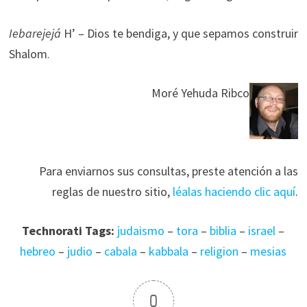
Iebarejejá
H’ – Dios te bendiga, y que sepamos construir
Shalom
.
Moré Yehuda Ribco
Para enviarnos sus consultas, preste atención a las
reglas de nuestro sitio,
léalas haciendo clic aquí
.
Technorati Tags:
judaismo
–
tora
–
biblia
–
israel
–
hebreo
–
judio
–
cabala
–
kabbala
–
religion
–
mesias
0