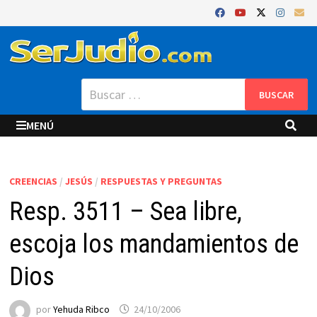
Saltar
al
contenido
Buscar:
MENÚ
CREENCIAS
/
JESÚS
/
RESPUESTAS Y PREGUNTAS
Resp. 3511 – Sea libre,
escoja los mandamientos de
Dios
por
Yehuda Ribco
24/10/2006