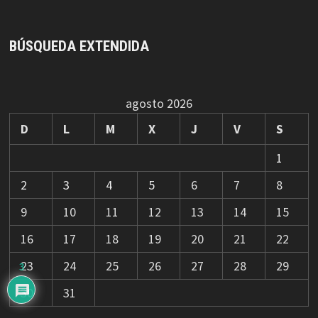
BÚSQUEDA EXTENDIDA
agosto 2026
D
L
M
X
J
V
S
1
2
3
4
5
6
7
8
9
10
11
12
13
14
15
16
17
18
19
20
21
22
23
24
25
26
27
28
29
3
30
31