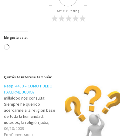
Article Rating
Me gusta esto:
Cargando...
Quizás te interese también:
Resp. 4480 – COMO PUEDO
HACERME JUDIO?
millalobo nos consulta:
Siempre he querido
acercarme a la religion base
de toda la humanidad:
ustedes, la religión judia,
pero nunca he sabido si uno
06/10/2009
puede unirse a ustedes o si
En «Conversion»