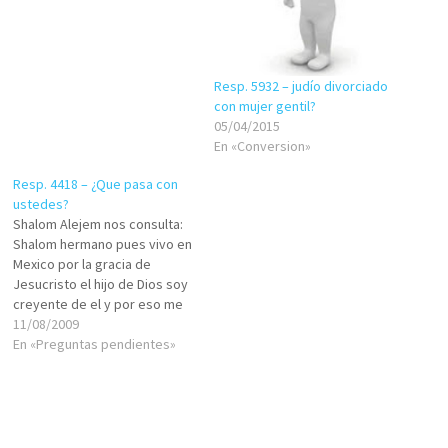
solo puedo ser judio por
herencia. Soy Catolico y fui
bautizado en esa iglesia,
aunque no naci catolico. Mi…
Resp. 5932 – judío divorciado
con mujer gentil?
05/04/2015
En «Conversion»
Resp. 4418 – ¿Que pasa con
ustedes?
Shalom Alejem nos consulta:
Shalom hermano pues vivo en
Mexico por la gracia de
Jesucristo el hijo de Dios soy
creyente de el y por eso me
gustaria preguntarle a usted
11/08/2009
el porque ustedes no cree en
En «Preguntas pendientes»
Jesucristo si el es nuestro
unico Salvador para que
lleguemos a la Presencia…