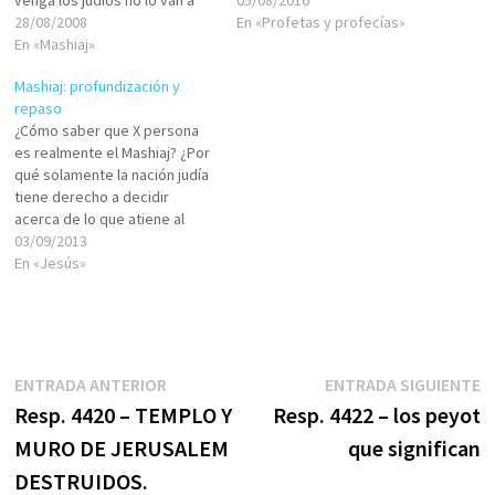
venga los judios no lo van a
con Él.Existe la TEFILÁ
05/08/2016
recibir. Y despues que van a
28/08/2008
espontánea, aquella que
En «Profetas y profecías»
esperar a otro por que las
En «Mashiaj»
surge de la persona que
escrituras menciona que lo
busca ese lazo con su
Mashiaj: profundización y
van a matar. ¿Que dice a esto?
Creador. El deseo de la
repaso
Darinel Salazar…
NESHAMÁ por manifestarse
¿Cómo saber que X persona
en este mundo a…
es realmente el Mashiaj? ¿Por
qué solamente la nación judía
tiene derecho a decidir
acerca de lo que atiene al
Mashiaj? ¿Cuáles eventos
03/09/2013
históricos ocurridos durante
En «Jesús»
la vida del profeta
Ieshaiá/Isaías dan luz a
algunas de sus profecías
mesiánicas más famosas?
¿Qué llevó a la…
Navegación
Entrada
E
ENTRADA ANTERIOR
ENTRADA SIGUIENTE
anterior:
s
Resp. 4420 – TEMPLO Y
Resp. 4422 – los peyot
de
MURO DE JERUSALEM
que significan
entradas
DESTRUIDOS.