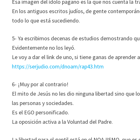
Esa imagen del ídolo pagano es la que nos cuenta la tra
En los antiguos escritos judíos, de gente contemporáne
todo lo que está sucediendo.
5- Ya escribimos decenas de estudios demostrando que
Evidentemente no los leyó.
Le voy a dar el link de uno, si tiene ganas de aprender 
https://serjudio.com/dnoam/rap43.htm
6- ¡Muy por al contrario!
El mito de Jesús no les dio ninguna libertad sino que l
las personas y sociedades.
Es el EGO personificado.
La oposición activa a la Voluntad del Padre.
La libertad para el gentil está en el NOAJISMO, que es 