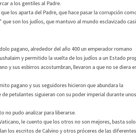
car a los gentiles al Padre.
 que los aparta del Padre, que hace pasar la corrupción com
s” que son los judíos, que mantuvo al mundo esclavizado casi
al ídolo pagano, alrededor del año 400 un emperador romano
ushalaim y permitido la vuelta de los judíos a un Estado pro
icano y sus esbirros acostumbran, llevaron a que no se diera e
 mito pagano y sus seguidores hicieron que abundara la
te de petulantes siguieran con su poder imperial durante uno
o no pudo analizar para liberarse.
 Vaticano, le cuento que los otros no son mejores, basta solo
lan los escritos de Calvino y otros próceres de las diferente