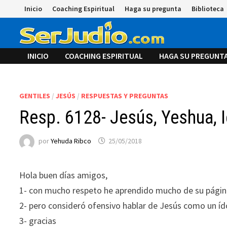
Saltar
Inicio
Coaching Espiritual
Haga su pregunta
Biblioteca
al
contenido
INICIO
COACHING ESPIRITUAL
HAGA SU PREGUNT
GENTILES
/
JESÚS
/
RESPUESTAS Y PREGUNTAS
Resp. 6128- Jesús, Yeshua, 
por
Yehuda Ribco
25/05/2018
Hola buen días amigos,
1- con mucho respeto he aprendido mucho de su págin
2- pero consideró ofensivo hablar de Jesús como un í
3- gracias