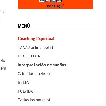
DONA AQUÍ
una
a
MENÚ
Coaching Espiritual
TANAJ online (beta)
BIBLIOTECA
ada
Interpretación de sueños
 era
Calendario hebreo
BELEV
FULVIDA
Todas las parshiot