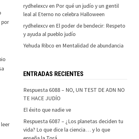
rydhelexcv
en
Por qué un judío y un gentil
o
leal al Eterno no celebra Halloween
 por
rydhelexcv
en
El poder de bendecir: Respeto
y ayuda al pueblo judío
Yehuda Ribco
en
Mentalidad de abundancia
pio
sa
ENTRADAS RECIENTES
Respuesta 6088 – NO, UN TEST DE ADN NO
s
TE HACE JUDÍO
El éxito que nadie ve
Respuesta 6087 – ¿Los planetas deciden tu
 leer
vida? Lo que dice la ciencia… y lo que
s
enseña la Torá