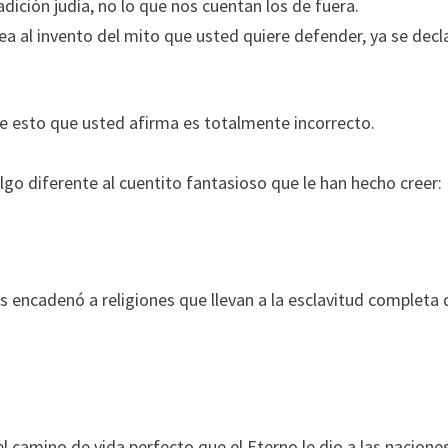
dición judía, no lo que nos cuentan los de fuera.
a al invento del mito que usted quiere defender, ya se decl
 esto que usted afirma es totalmente incorrecto.
algo diferente al cuentito fantasioso que le han hecho creer:
os encadenó a religiones que llevan a la esclavitud completa 
el camino de vida perfecto que el Eterno le dio a las nacione