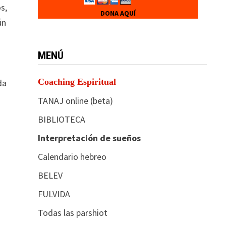
s,
DONA AQUÍ
ún
MENÚ
Coaching Espiritual
da
TANAJ online (beta)
BIBLIOTECA
Interpretación de sueños
Calendario hebreo
BELEV
FULVIDA
Todas las parshiot