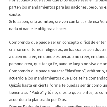
parten los mandamientos para las naciones, pero, no e
existe.
Si lo saben, si lo admiten, si viven con la Luz de esa Ve
nada ni nadie le obligara a hacer.
Comprendo que puede ser un concepto difícil de entend
criarse en entornos religiosos, en los cuales se adoctr
a quien no cree, en donde es pecado no creer, en donde
persona crea, que tenga fe, aunque luego no viva de acu
Comprendo que puede parecer “blasfemo”, arbitrario, e
acuerdo a los mandamientos que Dios te ha comanda
Quizás hasta en cierta forma te puedas sentir como un 
tienen a su “Padre” y tú no; si es lo que sientes, te c
acuerdo a lo planteado por Dios.
Dios es Padre de todos, judíos o gentiles, creyentes e