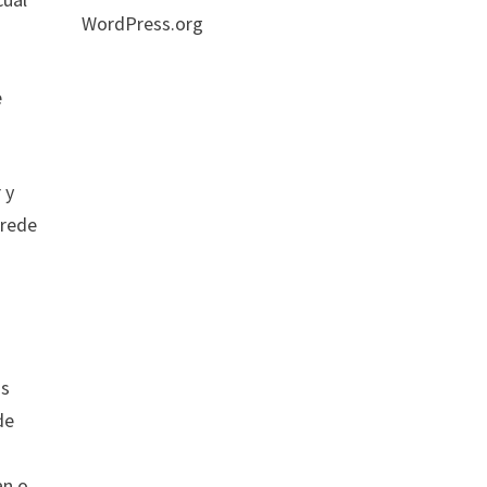
WordPress.org
e
 y
grede
os
de
an o