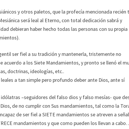
iánicos y otros paletos, que la profecía mencionada recién 
siánica será leal al Eterno, con total dedicación sabrá y
idad debieran haber hecho todas las personas con su propia
amientos).
gentil ser fiel a su tradición y mantenerla, tristemente no
r de acuerdo a los Siete Mandamientos, y pronto se llenó el 
, doctrinas, ideologías, etc..
leales a tan simple pero profundo deber ante Dios, ante sí
 idólatras –seguidores del falso dios y falso mesías- que de
 a Dios, de no cumplir con Sus mandamientos, tal como la Tor
incapaz de ser fiel a SIETE mandamientos se atreven a seña
 TRECE mandamientos y que como pueden los llevan a cabo