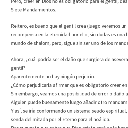
Pero, creer en Dios no es obligatorio para el gentil,
Siete Mandamientos.
Reitero, es bueno que el gentil crea (luego veremos u
recompensa en la eternidad por ello, sin dudas es una 
mundo de shalom; pero, sigue sin ser uno de los manda
Ahora, ¿cuál podría ser el daño que surgiera de asevera
gentil?
Aparentemente no hay ningún perjuicio.
¿Cómo perjudicaría afirmar que es obligatorio creer en
Sin embargo, veamos una posibilidad de error o daño 
Alguien puede buenamente luego añadir otro mandamie
Y así, se iría conformando un sistema seudo espiritua
senda delimitada por el Eterno para el noájida.
Por supuesto que saber que Dios existe está en la base de