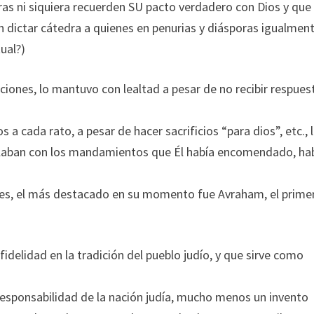
ras ni siquiera recuerden SU pacto verdadero con Dios y que
n dictar cátedra a quienes en penurias y diásporas igualmen
tual?)
aciones, lo mantuvo con lealtad a pesar de no recibir respues
s a cada rato, a pesar de hacer sacrificios “para dios”, etc., 
nculaban con los mandamientos que Él había encomendado, ha
les, el más destacado en su momento fue Avraham, el prime
idelidad en la tradición del pueblo judío, y que sirve como
 responsabilidad de la nación judía, mucho menos un invento