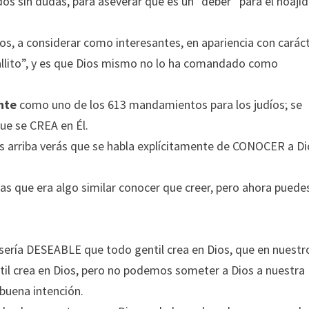
s sin dudas, para aseverar que es un “deber” para el noáji
s, a considerar como interesantes, en apariencia con carác
llito”, y es que Dios mismo no lo ha comandado como
nte
como uno de los 613 mandamientos para los judíos; se
ue se CREA en Él.
ás arriba verás que se habla explícitamente de CONOCER a Di
as que era algo similar conocer que creer, pero ahora puede
ería DESEABLE que todo gentil crea en Dios, que en nuestr
l crea en Dios, pero no podemos someter a Dios a nuestra
buena intención.