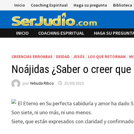
Saltar
Inicio
Coaching Espiritual
Haga su pregunta
Biblioteca
al
contenido
INICIO
COACHING ESPIRITUAL
HAGA SU PREGUNT
CREENCIAS ERRONEAS
/
DEIDAD
/
JESÚS
/
LOS QUE RETORNAN
/
MI
Noájidas ¿Saber o creer que 
por
Yehuda Ribco
25/09/2010
El Eterno en Su perfecta sabiduría y amor ha dado 
Son siete, ni uno más, ni uno menos.
Siete, que están expresados con claridad y confirmado