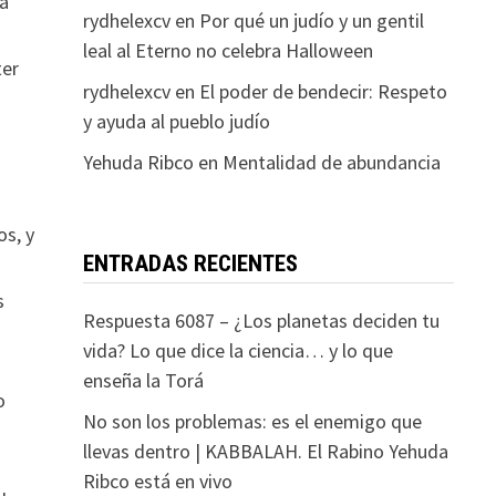
da
rydhelexcv
en
Por qué un judío y un gentil
leal al Eterno no celebra Halloween
ter
rydhelexcv
en
El poder de bendecir: Respeto
y ayuda al pueblo judío
Yehuda Ribco
en
Mentalidad de abundancia
os, y
ENTRADAS RECIENTES
s
Respuesta 6087 – ¿Los planetas deciden tu
vida? Lo que dice la ciencia… y lo que
enseña la Torá
o
No son los problemas: es el enemigo que
llevas dentro | KABBALAH. El Rabino Yehuda
Ribco está en vivo