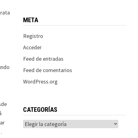
trata
META
Registro
Acceder
Feed de entradas
mundo
Feed de comentarios
WordPress.org
sde
CATEGORÍAS
á
lar
Categorías
…