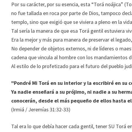
Por su carácter, por su esencia, esta “Torá noájica” (
no fue tallada en roca por parte de Dios, tampoco decl
templo, sino que exigió que se viviera a pleno en la v
Tal sería la manera de que esa Torá gentil estuviera vi
Era la mejor y más pura manera de preservar el legado, 
No depender de objetos externos, ni de líderes o maest
cadena que vincula al hombre con los mandamientos d
Al estilo de lo profetizado para el futuro del pueblo jud
"Pondré Mi Torá en su interior y la escribiré en su c
Ya nadie enseñará a su prójimo, ni nadie a su herm
conocerán, desde el más pequeño de ellos hasta el 
(Irmiá / Jeremías 31:32-33)
Tal era lo que debía hacer cada gentil, tener SU Torá en