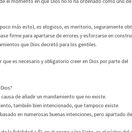
 desde el momento en que Dios no lo ha ordenado como uno de
n poco más esto), es elogioso, es meritorio, seguramente ob
base firme para apartarse de errores y esforzarse en constru
mientos que Dios decretó para los gentiles.
r que es necesario y obligatorio creer en Dios por parte del
 Dios?
a causa de añadir un mandamiento que no existe.
nto, también bien intencionado, que tampoco existe.
l, basado en numerosas buenas intenciones, pero apartado de
 la fidelidad a Él, en el apego a los Siete, es el núcleo del 