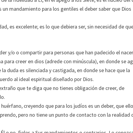
s un mandamiento para los gentiles el deber saber que Dios
rdad, es excelente; es lo que debiera ser, sin necesidad de qu
er y/o o compartir para personas que han padecido el nacer
ina para creer en dios (adrede con minúscula), en donde se a
 la duda es silenciada y castigada, en donde se hace que la
erdo al ideal espiritual diseñado por Dios.
xtraño que te diga que no tienes obligación de creer, de
do.
huérfano, creyendo que para los judíos es un deber, que ell
omprendo, pero no tiene un punto de contacto con la realidad 
n Él o no, fieles a Sus mandamientos o contrarios, Lo conozc