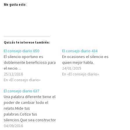
Me gusta esto:
Quizás te interese también:
El consejo diario 650
El consejo diario 434
El silencio oportuno es
En ocasiones el silencio es
doblemente beneficioso para
quien mejor habla.
el necio…
24/01/2015
25/12/2016
En «El consejo diario»
En «El consejo diario»
El consejo diario 637
Una palabra diferente tiene el
poder de cambiar todo el
relato.Mide tus
palabras.Cotiza tus
silencios.Que sea constructor
de SHALOM, depende de ti.
04/09/2016