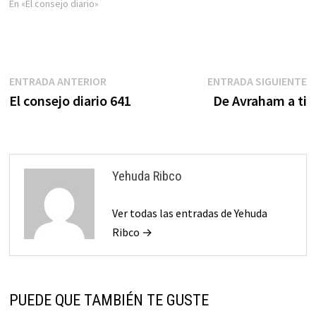
En «El consejo diario»
Navegación
Entrada
E
ENTRADA ANTERIOR
ENTRADA SIGUIENTE
anterior:
s
El consejo diario 641
De Avraham a ti
de
entradas
Yehuda Ribco
Ver todas las entradas de Yehuda
Ribco →
PUEDE QUE TAMBIÉN TE GUSTE