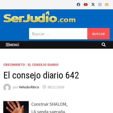
Saltar
al
contenido
Buscar:
MENÚ
CRECIMIENTO
/
EL CONSEJO DIARIO
El consejo diario 642
por
Yehuda Ribco
08/11/2016
Construir SHALOM,
LA senda sagrada,