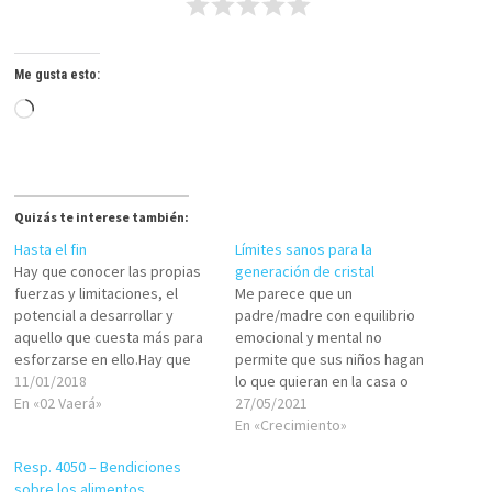
Me gusta esto:
Cargando...
Quizás te interese también:
Hasta el fin
Límites sanos para la
Hay que conocer las propias
generación de cristal
fuerzas y limitaciones, el
Me parece que un
potencial a desarrollar y
padre/madre con equilibrio
aquello que cuesta más para
emocional y mental no
esforzarse en ello.Hay que
permite que sus niños hagan
saber donde uno es hábil y
11/01/2018
lo que quieran en la casa o
cómo aprovechar todos los
En «02 Vaerá»
fuera de ella, al punto de
27/05/2021
recursos, inclusos las
romper cosas que debieran
En «Crecimiento»
debilidades para obtener el
permanecer indemnes,
Resp. 4050 – Bendiciones
éxito.Sin embargo, por más
molestar a quien no debe ser
sobre los alimentos
que creas saber todo de ti,
importunado, o lastimar a