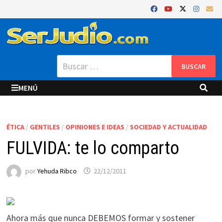
Saltar
al
contenido
Buscar:
MENÚ
ÉTICA
/
GENTILES
/
OPINIONES E IDEAS
/
SOCIEDAD Y ACTUALIDAD
FULVIDA: te lo comparto
por
Yehuda Ribco
22/12/2011
Ahora más que nunca DEBEMOS formar y sostener