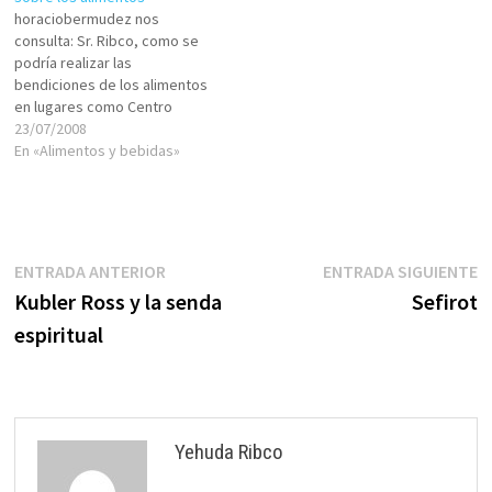
horaciobermudez nos
no…
cualquiera (incluso a ellos
consulta: Sr. Ribco, como se
mismos).…
podría realizar las
bendiciones de los alimentos
en lugares como Centro
America que por cultura
23/07/2008
alimenticia se mesclan casi
En «Alimentos y bebidas»
siempre los 5 grupos de
alimentos. Saludo y
bendiciones HBermùdez G.
Shalom, "Bendito el que viene
en el nombre del Eterno."
Navegación
Entrada
E
ENTRADA ANTERIOR
ENTRADA SIGUIENTE
(Tehilim / Salmos…
anterior:
s
Kubler Ross y la senda
Sefirot
de
espiritual
entradas
Yehuda Ribco