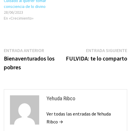
Cuidado al querer tomar
consciencia de lo divino
28/06/2023
En «Crecimiento»
Navegación
Entrada
E
ENTRADA ANTERIOR
ENTRADA SIGUIENTE
anterior:
s
Bienaventurados los
FULVIDA: te lo comparto
de
pobres
entradas
Yehuda Ribco
Ver todas las entradas de Yehuda
Ribco →