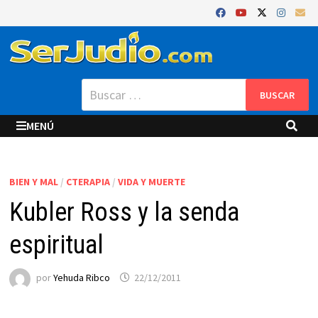
Saltar
al
contenido
Buscar:
MENÚ
BIEN Y MAL
/
CTERAPIA
/
VIDA Y MUERTE
Kubler Ross y la senda
espiritual
por
Yehuda Ribco
22/12/2011