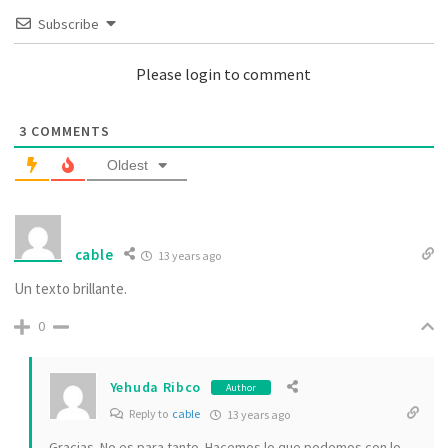
Subscribe
Please login to comment
3
COMMENTS
Oldest
cable
13 years ago
Un texto brillante.
0
Yehuda Ribco
Author
Reply to
cable
13 years ago
Gracias. No es para tanto. Hacemos lo que podemos con lo