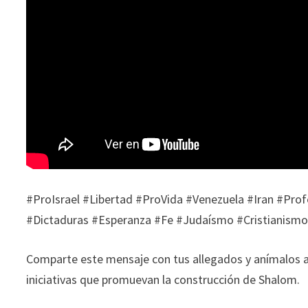
#ProIsrael #Libertad #ProVida #Venezuela #Iran #Pro
#Dictaduras #Esperanza #Fe #Judaísmo #Cristianism
Comparte este mensaje con tus allegados y anímalos a
iniciativas que promuevan la construcción de Shalom.