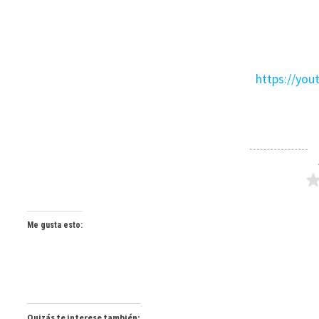
https://yo
Me gusta esto:
Quizás te interese también: