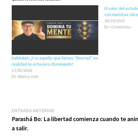
El valor del estud
con nuestras raíc
26/10/2023
En «Creencias»
Kabbalah: ¿Y si aquello que llamas “libertad” en
realidad te estuviera dominando?
13/05/2026
En «Bien y mal»
Navegación
Entrada
ENTRADA ANTERIOR
anterior:
Parashá Bo: La libertad comienza cuando te an
de
a salir.
entradas