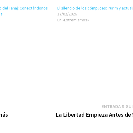
io del Tanaj: Conectándonos
El silencio de los cómplices: Purim y actua
es
17/02/2026
En «Extremismos»
ENTRADA SIGU
imás
La Libertad Empieza Antes de S