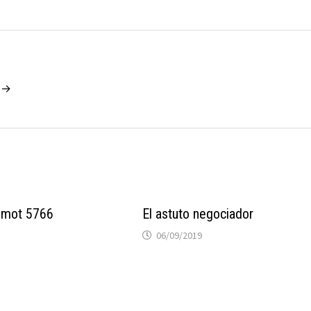
o →
emot 5766
El astuto negociador
06/09/2019