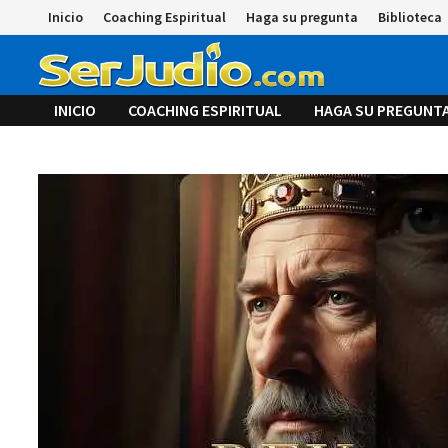
Saltar
Inicio
Coaching Espiritual
Haga su pregunta
Biblioteca
al
contenido
INICIO
COACHING ESPIRITUAL
HAGA SU PREGUNT