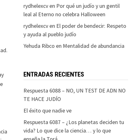
rydhelexcv
en
Por qué un judío y un gentil
leal al Eterno no celebra Halloween
rydhelexcv
en
El poder de bendecir: Respeto
y ayuda al pueblo judío
Yehuda Ribco
en
Mentalidad de abundancia
dad.
ENTRADAS RECIENTES
ay
ue
Respuesta 6088 – NO, UN TEST DE ADN NO
TE HACE JUDÍO
El éxito que nadie ve
Respuesta 6087 – ¿Los planetas deciden tu
vida? Lo que dice la ciencia… y lo que
ncia
enseña la Torá