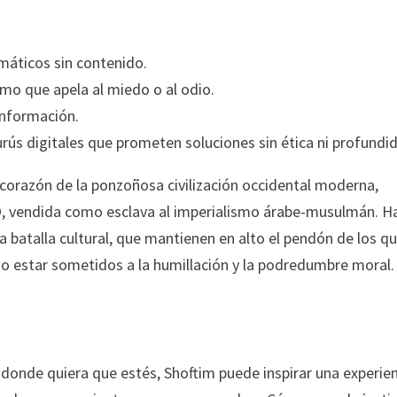
smáticos sin contenido.
smo que apela al miedo o al odio.
información.
urús digitales que prometen soluciones sin ética ni profundi
corazón de la ponzoñosa civilización occidental moderna,
EGO, vendida como esclava al imperialismo árabe-musulmán. H
 batalla cultural, que mantienen en alto el pendón de los q
 no estar sometidos a la humillación y la podredumbre moral.
, donde quiera que estés, Shoftim puede inspirar una experie