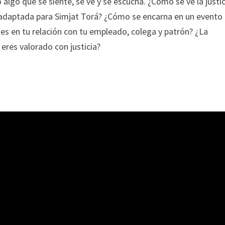
 algo que se siente, se ve y se escucha. ¿Cómo se ve la justic
adaptada para Simjat Torá? ¿Cómo se encarna en un evento
es en tu relación con tu empleado, colega y patrón? ¿La
eres valorado con justicia?