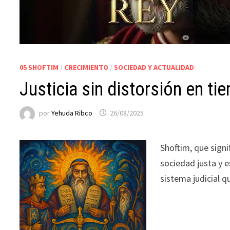
05 SHOFTIM
/
CRECIMIENTO
/
SOCIEDAD Y ACTUALIDAD
Justicia sin distorsión en t
por
Yehuda Ribco
26/08/2025
Shoftim, que signi
sociedad justa y e
sistema judicial qu