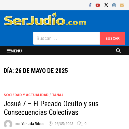
Saltar
al
contenido
Buscar:
MENÚ
DÍA:
26 DE MAYO DE 2025
SOCIEDAD Y ACTUALIDAD
/
TANAJ
Josué 7 – El Pecado Oculto y sus
Consecuencias Colectivas
por
Yehuda Ribco
26/05/2025
0