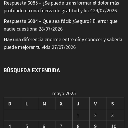
Respuesta 6085 – ¿Se puede transformar el dolor más
profundo en una fuerza de gratitud y luz?
29/07/2026
Respuesta 6084 – Que sea fácil: ¿Seguro? El error que
nadie cuestiona
28/07/2026
Hay una diferencia enorme entre oír y conocer y saberla
puede mejorar tu vida
27/07/2026
BÚSQUEDA EXTENDIDA
mayo 2025
D
L
M
X
J
V
S
1
2
3
4
5
6
7
8
9
10