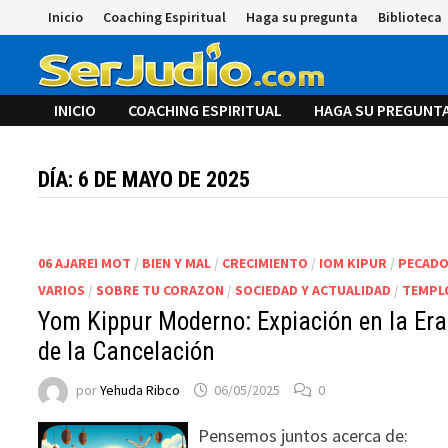
Saltar
Inicio
Coaching Espiritual
Haga su pregunta
Biblioteca
al
contenido
INICIO
COACHING ESPIRITUAL
HAGA SU PREGUNT
DÍA:
6 DE MAYO DE 2025
06 AJAREI MOT
/
BIEN Y MAL
/
CRECIMIENTO
/
IOM KIPUR
/
PECAD
VARIOS
/
SOBRE TU CORAZON
/
SOCIEDAD Y ACTUALIDAD
/
TEMPL
Yom Kippur Moderno: Expiación en la Era
de la Cancelación
por
Yehuda Ribco
06/05/2025
0
Pensemos juntos acerca de: