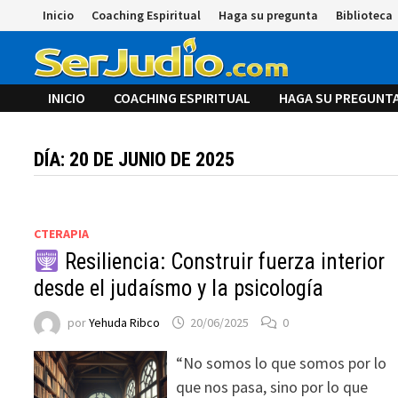
Saltar
Inicio
Coaching Espiritual
Haga su pregunta
Biblioteca
al
contenido
INICIO
COACHING ESPIRITUAL
HAGA SU PREGUNT
DÍA:
20 DE JUNIO DE 2025
CTERAPIA
Resiliencia: Construir fuerza interior
desde el judaísmo y la psicología
por
Yehuda Ribco
20/06/2025
0
“No somos lo que somos por lo
que nos pasa, sino por lo que