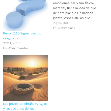
emociones del plano físico-
material, tiene la idea de que
de este plano es lo kadosh
(santo, especial).Los que
procuran andar por el camino
20/02/2008
de la Torá y las mitzvot
En «Creencias»
(preceptos que el Eterno ha
Resp. 6110-Siguen siendo
dado para que la persona
religiosos
cumpla), siguen la noción
23/11/2017
de…
En «Crecimiento»
Los pozos de Abraham, Itzjac
y las acciones de los