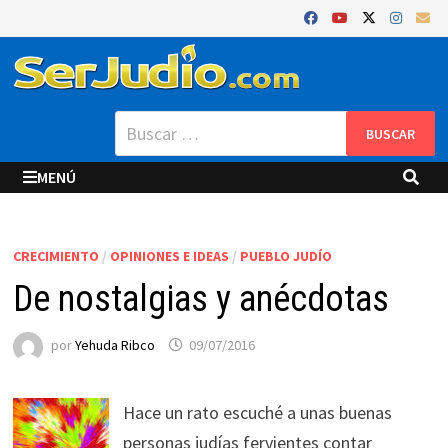
Saltar
al
contenido
Buscar:
MENÚ
CRECIMIENTO
/
OPINIONES E IDEAS
/
PUEBLO JUDÍO
De nostalgias y anécdotas
por
Yehuda Ribco
09/07/2016
Hace un rato escuché a unas buenas
personas judías fervientes contar