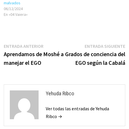
malvados
06/12/2024
En «04 Vaiera»
Navegación
Entrada
E
ENTRADA ANTERIOR
ENTRADA SIGUIENTE
anterior:
s
Aprendamos de Moshé a
Grados de conciencia del
de
manejar el EGO
EGO según la Cabalá
entradas
Yehuda Ribco
Ver todas las entradas de Yehuda
Ribco →