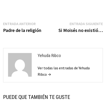
Navegación
Entrada
E
ENTRADA ANTERIOR
ENTRADA SIGUIENTE
anterior:
s
Padre de la religión
Si Moisés no existió…
de
entradas
Yehuda Ribco
Ver todas las entradas de Yehuda
Ribco →
PUEDE QUE TAMBIÉN TE GUSTE