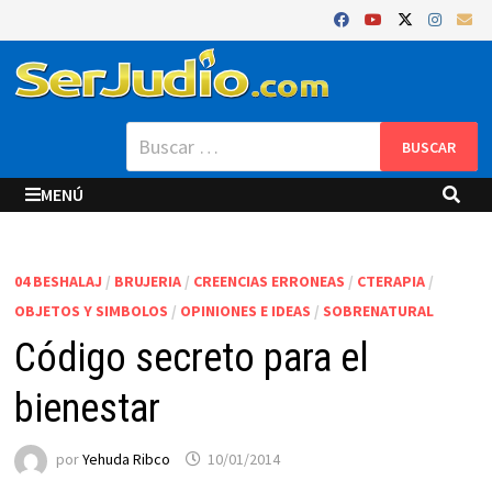
Saltar
al
contenido
Buscar:
MENÚ
04 BESHALAJ
/
BRUJERIA
/
CREENCIAS ERRONEAS
/
CTERAPIA
/
OBJETOS Y SIMBOLOS
/
OPINIONES E IDEAS
/
SOBRENATURAL
Código secreto para el
bienestar
por
Yehuda Ribco
10/01/2014