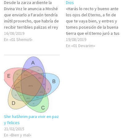
Desde la zarza ardiente la
Dios
Divina Voz le anuncia a Moshé
«Harás lo recto y bueno ante
que enviarlo a Faraón tendría
los ojos del Eterno, a fin de
inútil provecho, que habría de
que te vaya bien, y entres y
recibir terribles palizas el rey
tomes posesión de la buena
y su pueblo antes de permitir
16/08/2019
tierra que el Eterno juró a tus
la salida de los israelitas. «וַֽאֲנִ֣י
En «01 Shemot»
padres»(Devarim/Deuterono
19/08/2019
יָדַ֔עְתִּי כִּ֠י לֹֽא־יִתֵּ֥ן אֶתְכֶ֛ם מֶ֥לֶךְ
mio 6:18) ¿Por qué será que
En «01 Devarim»
מִצְרַ֖יִם לַֽהֲלֹ֑ךְ וְלֹ֖א בְּיָ֥ד חֲזָקָֽה: Yo
en ninguna parte
sé…
encontramos en la Torá que
Dios pida fe?¿Por qué…
Shir haShirim para vivir en paz
y felices
21/02/2015
En «Bien y mal»