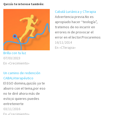
Quizás te interese también:
Cabalá Luriánica y CTerapia
Advertencia previa.No es
apropiado hacer “teología”,
tratemos de no incurrir en
errores ni de provocar el
error en el lector.Procuremos
mantenernos dentro de
16/11/2014
estrictos límites, en la medida
En «CTerapia»
de lo posible. Somos seres
Brilla con tu luz
mutidimensionales, formados
07/03/2023
por espiritual, mental, social,
En «Crecimiento»
emocional y físico.Este ser
Un camino de redención
complejo que somos
CABALAterapéutico
presenta tres Yoes: Yo…
El EGO domina,quizás ya te
aburro con el tema,por eso
no te diré ahora más de
esto;si quieres puedes
entretenerte
leyendo/estudiando los
03/11/2016
cientos de textos al respecto
En «Crecimiento»