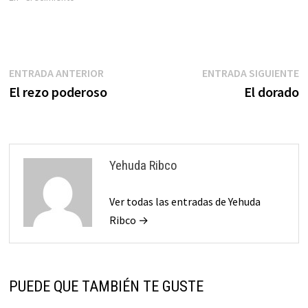
que tenemos publicados en
serjudio.com,específicament
e en la sección
CABALAterapia. El AMOR tiene
el poder para
Navegación
Entrada
E
ENTRADA ANTERIOR
ENTRADA SIGUIENTE
desarticularlo.Pero ojo,AMOR
anterior:
s
El rezo poderoso
El dorado
que no es lo mismo que…
de
entradas
Yehuda Ribco
Ver todas las entradas de Yehuda
Ribco →
PUEDE QUE TAMBIÉN TE GUSTE