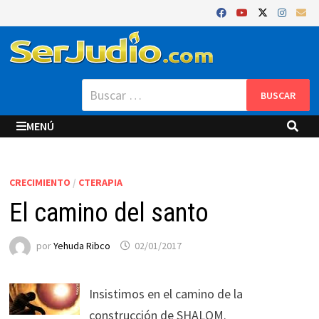
Saltar
al
contenido
Buscar:
MENÚ
CRECIMIENTO
/
CTERAPIA
El camino del santo
por
Yehuda Ribco
02/01/2017
Insistimos en el camino de la
construcción de SHALOM.