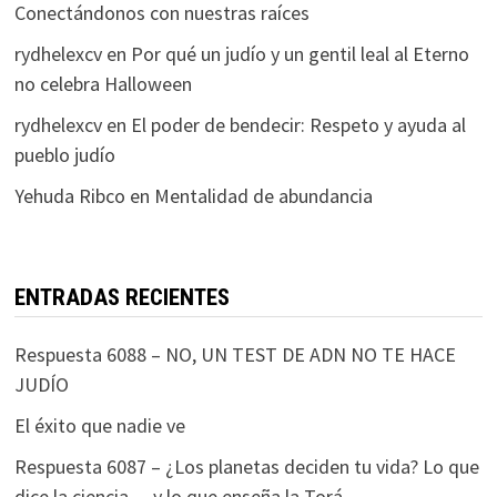
Conectándonos con nuestras raíces
rydhelexcv
en
Por qué un judío y un gentil leal al Eterno
no celebra Halloween
rydhelexcv
en
El poder de bendecir: Respeto y ayuda al
pueblo judío
Yehuda Ribco
en
Mentalidad de abundancia
ENTRADAS RECIENTES
Respuesta 6088 – NO, UN TEST DE ADN NO TE HACE
JUDÍO
El éxito que nadie ve
Respuesta 6087 – ¿Los planetas deciden tu vida? Lo que
dice la ciencia… y lo que enseña la Torá