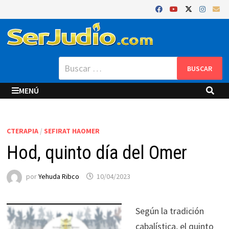
Saltar
al
contenido
Buscar:
MENÚ
CTERAPIA
/
SEFIRAT HAOMER
Hod, quinto día del Omer
por
Yehuda Ribco
10/04/2023
Según la tradición
cabalística, el quinto