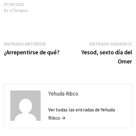
07/04/2023
En «CTerapia»
Navegación
Entrada
E
ENTRADA ANTERIOR
ENTRADA SIGUIENTE
anterior:
s
¿Arrepentirse de qué?
Yesod, sexto día del
de
Omer
entradas
Yehuda Ribco
Ver todas las entradas de Yehuda
Ribco →