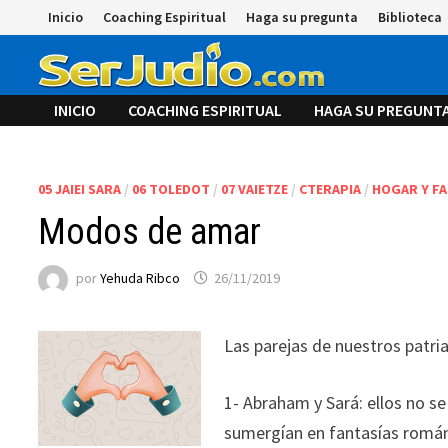
Saltar
Inicio
Coaching Espiritual
Haga su pregunta
Biblioteca
al
contenido
INICIO
COACHING ESPIRITUAL
HAGA SU PREGUNT
05 JAIEI SARA
/
06 TOLEDOT
/
07 VAIETZE
/
CTERAPIA
/
HOGAR Y FA
Modos de amar
por
Yehuda Ribco
26/11/2019
Las parejas de nuestros patr
1- Abraham y Sará: ellos no s
sumergían en fantasías románti