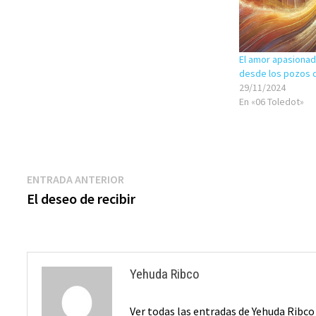
El amor apasionado
desde los pozos 
29/11/2024
En «06 Toledot»
Navegación
Entrada
ENTRADA ANTERIOR
anterior:
El deseo de recibir
de
entradas
Yehuda Ribco
Ver todas las entradas de Yehuda Ribc