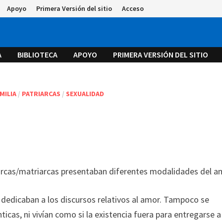
Apoyo
Primera Versión del sitio
Acceso
A
BIBLIOTECA
APOYO
PRIMERA VERSIÓN DEL SITIO
MILIA
/
PATRIARCAS
/
SEXUALIDAD
iarcas/matriarcas presentaban diferentes modalidades del a
e dedicaban a los discursos relativos al amor. Tampoco se
cas, ni vivían como si la existencia fuera para entregarse a