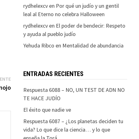
rydhelexcv
en
Por qué un judío y un gentil
leal al Eterno no celebra Halloween
rydhelexcv
en
El poder de bendecir: Respeto
y ayuda al pueblo judío
Yehuda Ribco
en
Mentalidad de abundancia
ENTRADAS RECIENTES
Entrada
IENTE
siguiente:
nojo
Respuesta 6088 – NO, UN TEST DE ADN NO
TE HACE JUDÍO
El éxito que nadie ve
Respuesta 6087 – ¿Los planetas deciden tu
vida? Lo que dice la ciencia… y lo que
enseña la Torá