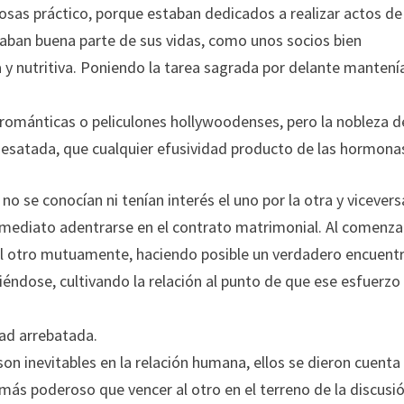
cosas práctico, porque estaban dedicados a realizar actos de
aban buena parte de sus vidas, como unos socios bien
y nutritiva. Poniendo la tarea sagrada por delante mantení
ománticas o peliculones hollywoodenses, pero la nobleza d
esatada, que cualquier efusividad producto de las hormona
 no se conocían ni tenían interés el uno por la otra y vicevers
mediato adentrarse en el contrato matrimonial. Al comenzar
l otro mutuamente, haciendo posible un verdadero encuentr
ndose, cultivando la relación al punto de que ese esfuerzo
dad arrebatada.
n inevitables en la relación humana, ellos se dieron cuenta
ás poderoso que vencer al otro en el terreno de la discusi