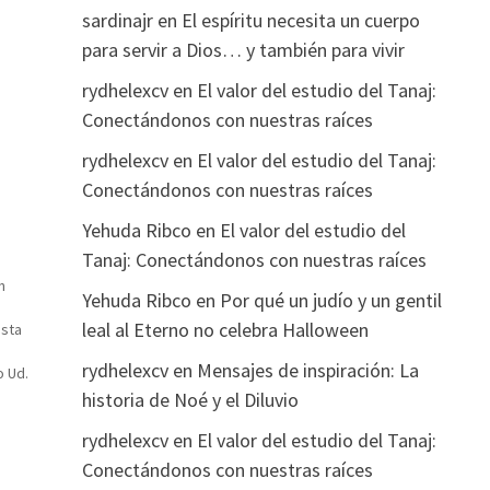
sardinajr
en
El espíritu necesita un cuerpo
para servir a Dios… y también para vivir
rydhelexcv
en
El valor del estudio del Tanaj:
Conectándonos con nuestras raíces
rydhelexcv
en
El valor del estudio del Tanaj:
Conectándonos con nuestras raíces
Yehuda Ribco
en
El valor del estudio del
Tanaj: Conectándonos con nuestras raíces
n
Yehuda Ribco
en
Por qué un judío y un gentil
leal al Eterno no celebra Halloween
esta
rydhelexcv
en
Mensajes de inspiración: La
o Ud.
muy
historia de Noé y el Diluvio
eña…
rydhelexcv
en
El valor del estudio del Tanaj:
Conectándonos con nuestras raíces