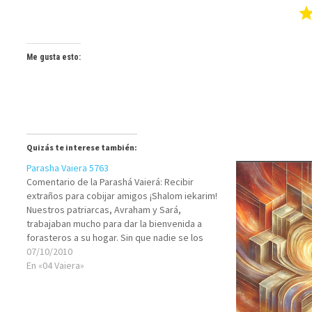
Me gusta esto:
Quizás te interese también:
Parasha Vaiera 5763
Comentario de la Parashá Vaierá: Recibir
extraños para cobijar amigos ¡Shalom iekarim!
Nuestros patriarcas, Avraham y Sará,
trabajaban mucho para dar la bienvenida a
forasteros a su hogar. Sin que nadie se los
ordenara, practicaban una hermosa mitzvá: la
07/10/2010
de hajnasat orjim -recibir visitantes-, y además
En «04 Vaiera»
una estupenda cualidad personal…