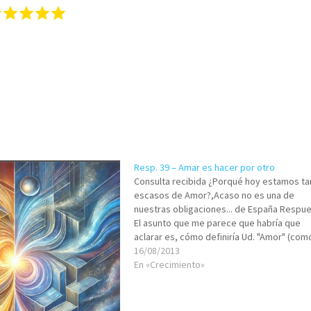
Resp. 39 – Amar es hacer por otro
Consulta recibida ¿Porqué hoy estamos ta
escasos de Amor?,Acaso no es una de
nuestras obligaciones... de España Respu
El asunto que me parece que habría que
aclarar es, cómo definiría Ud. "Amor" (com
lo ha escrito, con mayúscula). Yo le diré (
16/08/2013
brevemente) lo que la tradición judía ens
En «Crecimiento»