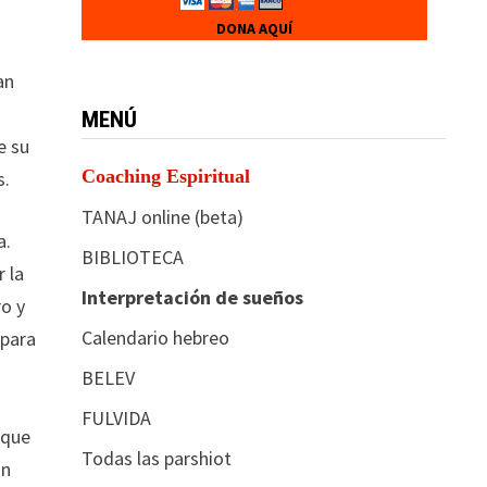
DONA AQUÍ
an
MENÚ
e su
Coaching Espiritual
s.
TANAJ online (beta)
a.
BIBLIOTECA
 la
Interpretación de sueños
o y
Calendario hebreo
 para
BELEV
FULVIDA
 que
Todas las parshiot
ón