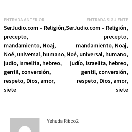
procedan a responder dentro
del marco judaico. Gracias.
Responder a esta pregunta
Navegación
Entrada
E
ENTRADA ANTERIOR
ENTRADA SIGUIENTE
Ver las respuestas …
anterior:
s
SerJudio.com – Religión,
SerJudio.com – Religión,
de
precepto,
precepto,
entradas
mandamiento, Noaj,
mandamiento, Noaj,
Noé, universal, humano,
Noé, universal, humano,
judío, israelita, hebreo,
judío, israelita, hebreo,
gentil, conversión,
gentil, conversión,
respeto, Dios, amor,
respeto, Dios, amor,
siete
siete
Yehuda Ribco2