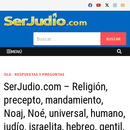
Saltar
al
contenido
Buscar:
MENÚ
OLD
/
RESPUESTAS Y PREGUNTAS
SerJudio.com – Religión,
precepto, mandamiento,
Noaj, Noé, universal, humano,
judío, israelita, hebreo, gentil,