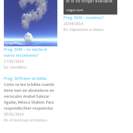
Preg. 5830 – nombres?
18/04/2014
En «Opiniones e ideas»
Preg. 5695 – no existe el
nuevo testamento?
17/01/2014
En «Gentiles»
Preg. 5670-leer en biblia
Como se lee la biblia cuando
tiene num sin abreiaturas en
versiculos Anabel Salazar
Aguilar, México Shalom. Para
responder/leer-respuestas
están los comentarios bajo
05/01/2014
estas líneas. Agradecemos a
En «Creencias erroneas»
aquellos que con sabiduría,
inteligencia y nobleza