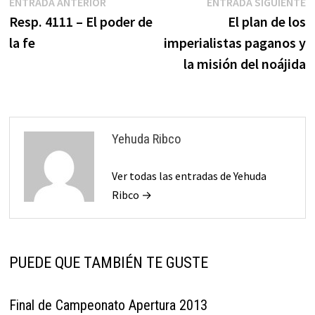
Navegación
Entrada
E
ENTRADA ANTERIOR
ENTRADA SIGUIENTE
anterior:
s
Resp. 4111 – El poder de
El plan de los
de
la fe
imperialistas paganos y
entradas
la misión del noájida
Yehuda Ribco
Ver todas las entradas de Yehuda
Ribco →
PUEDE QUE TAMBIÉN TE GUSTE
Final de Campeonato Apertura 2013