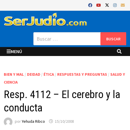
Saltar
al
contenido
Buscar:
MENÚ
BIEN Y MAL
/
DEIDAD
/
ÉTICA
/
RESPUESTAS Y PREGUNTAS
/
SALUD Y
CIENCIA
Resp. 4112 – El cerebro y la
conducta
por
Yehuda Ribco
15/10/2008