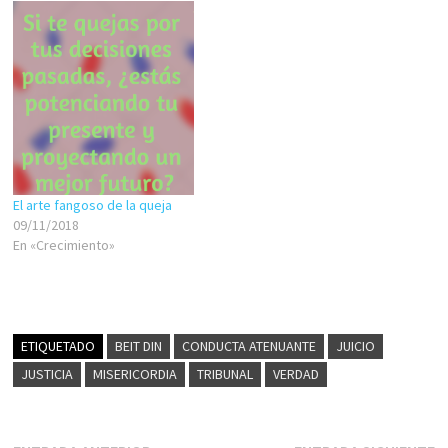
seco y cincelado en la
victimizarse, acusar en falso,
memoria profunda, nos
etc.) Gritos y sus derivados
marca…
(insultos, lenguaje soez,
ofensas, burlas,
hostigamiento, violencia
verbal, amenazas, estafas,
mentiras, etc.) Pataleo…
El arte fangoso de la queja
09/11/2018
En «Crecimiento»
ETIQUETADO
BEIT DIN
CONDUCTA ATENUANTE
JUICIO
JUSTICIA
MISERICORDIA
TRIBUNAL
VERDAD