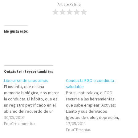
Article Rating
Me gusta esto:
Quizás te interese también:
Liberarse de unos amos
Conducta EGO o conducta
El instinto, que es una
saludable
memoria biológica, nos marca
Por su naturaleza, el EGO
la conducta. El hábito, que es
recurre a las herramientas
un registro petrificado en el
que sabe emplear: Activas:
abismo del recuerdo de un
Llanto y sus derivados
acto repetido varias veces,
30/05/2016
(gestos de dolor, depresión,
nos marca la conducta. La
En «Crecimiento»
gemidos continuados, toses
17/05/2011
creencia, que es un
nerviosas, sofocamiento,
En «CTerapia»
fragmento de pensamiento
quejas, criticonería,