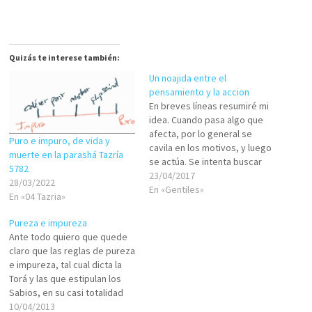
Quizás te interese también:
Un noajida entre el
pensamiento y la accion
En breves líneas resumiré mi
idea. Cuando pasa algo que
afecta, por lo general se
Puro e impuro, de vida y
cavila en los motivos, y luego
muerte en la parashá Tazría
se actúa. Se intenta buscar
5782
explicaciones a lo sucedido,
23/04/2017
28/03/2022
para luego tomar acciones o
En «Gentiles»
En «04 Tazria»
decisiones basándose en las
propias explicaciones. Ese
Pureza e impureza
intento de explicar el suceso,
Ante todo quiero que quede
es un proceso…
claro que las reglas de pureza
e impureza, tal cual dicta la
Torá y las que estipulan los
Sabios, en su casi totalidad
son para judíos y no para los
10/04/2013