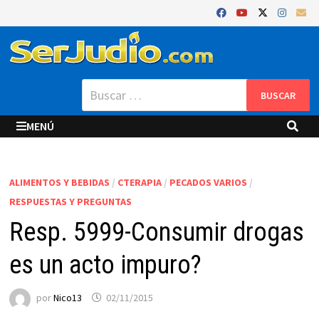
Saltar
al
contenido
Buscar:
MENÚ
ALIMENTOS Y BEBIDAS
/
CTERAPIA
/
PECADOS VARIOS
/
RESPUESTAS Y PREGUNTAS
Resp. 5999-Consumir drogas
es un acto impuro?
por
Nico13
02/11/2015