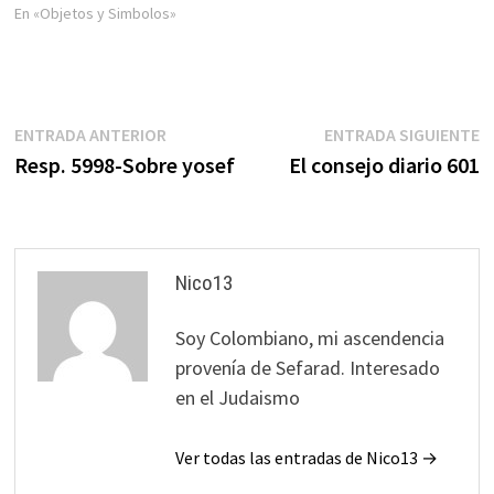
gentiles. En tiempos en que el
En «Objetos y Simbolos»
Templo del Eterno en
Jerusalén está construido y
en…
Navegación
Entrada
E
ENTRADA ANTERIOR
ENTRADA SIGUIENTE
anterior:
s
Resp. 5998-Sobre yosef
El consejo diario 601
de
entradas
Nico13
Soy Colombiano, mi ascendencia
provenía de Sefarad. Interesado
en el Judaismo
Ver todas las entradas de Nico13 →