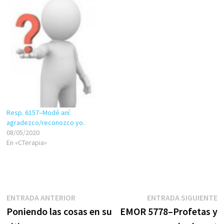
comunidad me da pena
de una mujer, que…
preguntarle a alguien.…
Resp. 6157–Modé aní:
agradezco/reconozco yo.
08/05/2020
En «CTerapia»
Navegación
Entrada
E
ENTRADA ANTERIOR
ENTRADA SIGUIENTE
anterior:
s
Poniendo las cosas en su
EMOR 5778–Profetas y
de