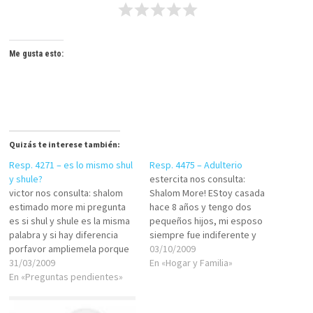
Me gusta esto:
Quizás te interese también:
Resp. 4271 – es lo mismo shul
Resp. 4475 – Adulterio
y shule?
estercita nos consulta:
victor nos consulta: shalom
Shalom More! EStoy casada
estimado more mi pregunta
hace 8 años y tengo dos
es si shul y shule es la misma
pequeños hijos, mi esposo
palabra y si hay diferencia
siempre fue indiferente y
porfavor ampliemela porque
poco cariñoso conmigo y los
03/10/2009
bueno es algo vergonzoso
31/03/2009
niños. Hace un año, no quiso
En «Hogar y Familia»
que no lo sepa espero su
En «Preguntas pendientes»
mas dormir conmigo,fue su
respuesta y perdone mi
desicion. Y hace 5 meses, me
ignorancia ya que en mi
confeso que esta enamorado