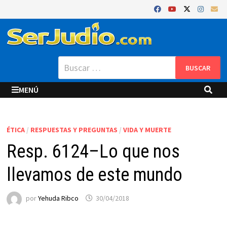
Saltar
al
contenido
Buscar:
MENÚ
ÉTICA
/
RESPUESTAS Y PREGUNTAS
/
VIDA Y MUERTE
Resp. 6124–Lo que nos
llevamos de este mundo
por
Yehuda Ribco
30/04/2018