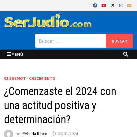
Saltar
al
contenido
Buscar:
MENÚ
01 SHEMOT
/
CRECIMIENTO
¿Comenzaste el 2024 con
una actitud positiva y
determinación?
por
Yehuda Ribco
03/01/2024