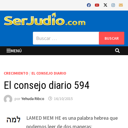
Saltar
al
contenido
Buscar:
MENÚ
CRECIMIENTO
/
EL CONSEJO DIARIO
El consejo diario 594
por
Yehuda Ribco
16/10/2015
LAMED MEM HE es una palabra hebrea que
podemos leer de dos maneras: