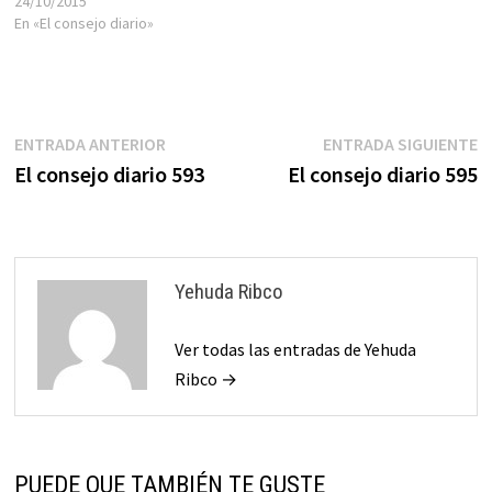
los jóvenes.Piénsalo, luego
24/10/2015
me comentas.
En «El consejo diario»
Navegación
Entrada
E
ENTRADA ANTERIOR
ENTRADA SIGUIENTE
anterior:
s
El consejo diario 593
El consejo diario 595
de
entradas
Yehuda Ribco
Ver todas las entradas de Yehuda
Ribco →
PUEDE QUE TAMBIÉN TE GUSTE