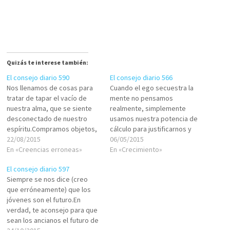
Quizás te interese también:
El consejo diario 590
El consejo diario 566
Nos llenamos de cosas para
Cuando el ego secuestra la
tratar de tapar el vacío de
mente no pensamos
nuestra alma, que se siente
realmente, simplemente
desconectado de nuestro
usamos nuestra potencia de
espíritu.Compramos objetos,
cálculo para justificarnos y
adoramos dioses, repetimos
22/08/2015
excusarnosy continuar
06/05/2015
lemas, adquirimos amistades,
En «Creencias erroneas»
reaccionando
En «Crecimiento»
nos endeudamos para tener y
automáticamente a la
El consejo diario 597
ostentar, para hacer de
impotencia que nos absorbe.
Siempre se nos dice (creo
cuenta que estamos repletos
que erróneamente) que los
y satisfechos.Cuando la
jóvenes son el futuro.En
solución no está ahí, sino en
verdad, te aconsejo para que
descorrer…
sean los ancianos el futuro de