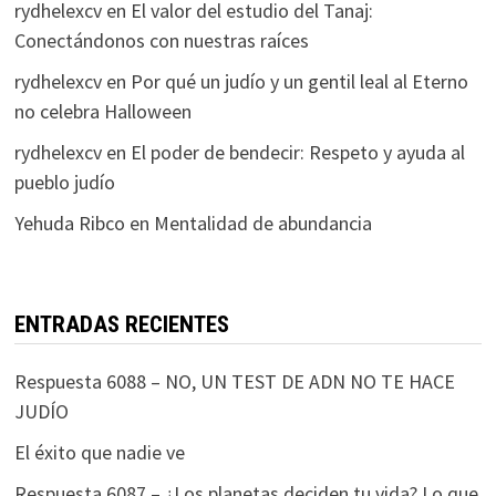
rydhelexcv
en
El valor del estudio del Tanaj:
Conectándonos con nuestras raíces
rydhelexcv
en
Por qué un judío y un gentil leal al Eterno
no celebra Halloween
rydhelexcv
en
El poder de bendecir: Respeto y ayuda al
pueblo judío
Yehuda Ribco
en
Mentalidad de abundancia
ENTRADAS RECIENTES
Respuesta 6088 – NO, UN TEST DE ADN NO TE HACE
JUDÍO
El éxito que nadie ve
Respuesta 6087 – ¿Los planetas deciden tu vida? Lo que