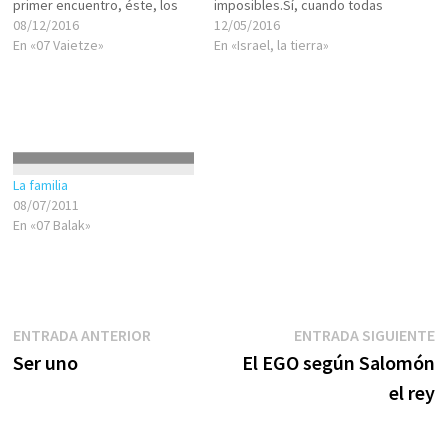
primer encuentro, éste, los
imposibles.Sí, cuando todas
primeros contactos entre los
08/12/2016
las cartas parecen estar
12/05/2016
novios y la familia, el
En «07 Vaietze»
jugadas y son en contra, de
En «Israel, la tierra»
compromiso, los
pronto algo improbable
inconvenientes, las
ocurre y relanza al pueblo
dificultades, las
judío a su carrera de
contrariedades, el esfuerzo,
ascenso.No ha pasado una,
el casamiento, los problemas
sino numerosas ocasiones.…
conyugales, la dificultad por
La familia
concebir,…
08/07/2011
En «07 Balak»
Navegación
Entrada
E
ENTRADA ANTERIOR
ENTRADA SIGUIENTE
anterior:
s
Ser uno
El EGO según Salomón
de
el rey
entradas