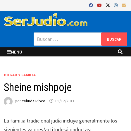
Saltar
al
contenido
Buscar:
MENÚ
HOGAR Y FAMILIA
Sheine mishpoje
por
Yehuda Ribco
05/12/2011
La familia tradicional judía incluye generalmente los
siguientes valores/actitudes/conductas: