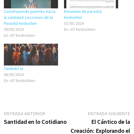
Construyendo puentes hacia
Resumen de parashá
la santidad: Lecciones de la
Kedoshim
Parashá Kedoshim
07/05/2024
09/05/2024
En «07 Kedoshim»
En «07 Kedoshim»
También tú
08/05/2024
En «07 Kedoshim»
Navegación
Entrada
E
ENTRADA ANTERIOR
ENTRADA SIGUIENTE
anterior:
s
Santidad en lo Cotidiano
El Cántico de la
de
Creación: Explorando el