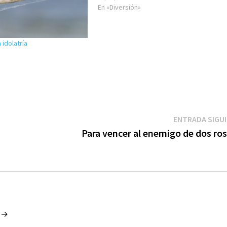
lo sabes, continúa:…
En «Diversión»
a idolatría
ENTRADA SIGU
Para vencer al enemigo de dos ros
o →