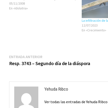
si es asi , o si no fuera , por que…
05/11/2008
En «Idolatria»
La infiltración de l
12/07/2023
En «Crecimiento»
Navegación
Entrada
ENTRADA ANTERIOR
anterior:
Resp. 3743 – Segundo día de la diáspora
de
entradas
Yehuda Ribco
Ver todas las entradas de Yehuda Ribc