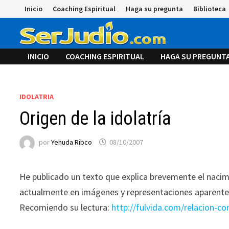
Saltar
Inicio
Coaching Espiritual
Haga su pregunta
Biblioteca
al
contenido
INICIO
COACHING ESPIRITUAL
HAGA SU PREGUNT
IDOLATRIA
Origen de la idolatría
por
Yehuda Ribco
08/10/2007
He publicado un texto que explica brevemente el nacimi
actualmente en imágenes y representaciones aparent
Recomiendo su lectura:
http://fulvida.com/relacion-co