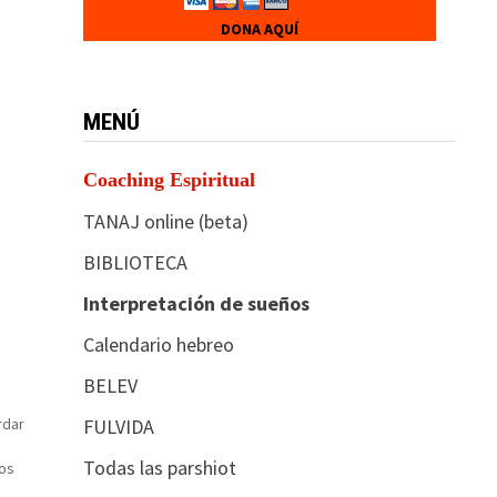
DONA AQUÍ
MENÚ
Coaching Espiritual
TANAJ online (beta)
BIBLIOTECA
Interpretación de sueños
Calendario hebreo
a
BELEV
FULVIDA
rdar
Todas las parshiot
sos
? Si