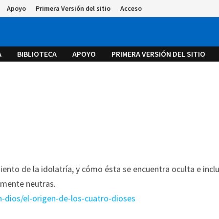
Apoyo
Primera Versión del sitio
Acceso
A
BIBLIOTECA
APOYO
PRIMERA VERSIÓN DEL SITIO
ento de la idolatría, y cómo ésta se encuentra oculta e incl
emente neutras.
n-dios/el-origen-de-los-cuatro-dioses