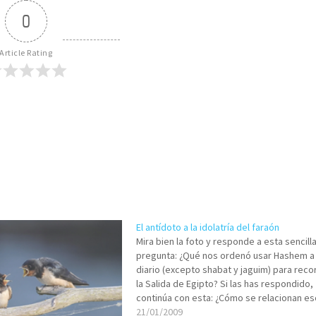
0
Article Rating
El antídoto a la idolatría del faraón
Mira bien la foto y responde a esta sencill
pregunta: ¿Qué nos ordenó usar Hashem a
diario (excepto shabat y jaguim) para reco
la Salida de Egipto? Si las has respondido,
continúa con esta: ¿Cómo se relacionan e
objetos con lo que estás viendo del faraón
21/01/2009