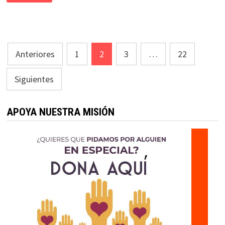
Paginación
Anteriores
1
2
3
…
22
de
Siguientes
entradas
APOYA NUESTRA MISIÓN