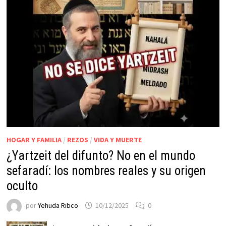
HOGAR Y FAMILIA
/
REZOS
/
VIDA Y MUERTE
¿Yartzeit del difunto? No en el mundo
sefaradí: los nombres reales y su origen
oculto
por
Yehuda Ribco
10/12/2025
0