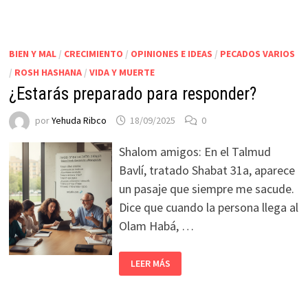
BIEN Y MAL
/
CRECIMIENTO
/
OPINIONES E IDEAS
/
PECADOS VARIOS
/
ROSH HASHANA
/
VIDA Y MUERTE
¿Estarás preparado para responder?
por
Yehuda Ribco
18/09/2025
0
Shalom amigos: En el Talmud
Bavlí, tratado Shabat 31a, aparece
un pasaje que siempre me sacude.
Dice que cuando la persona llega al
Olam Habá, …
LEER MÁS