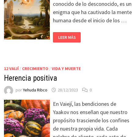
conocido de lo desconocido, es un
enigma que ha cautivado la mente
humana desde el inicio de los …
LEER MÁS
12 VAIJÍ
/
CRECIMIENTO
/
VIDA Y MUERTE
Herencia positiva
por
Yehuda Ribco
28/12/2023
0
En Vaiejí, las bendiciones de
Yaakov nos enseñan que nuestro
propósito trasciende los confines
de nuestra propia vida. Cada
palabra de aliento, cada acto de …