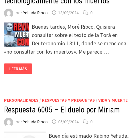
tecnológicamente con los muertos
por
Yehuda Ribco
13/09/2024
0
Buenas tardes, Moré Ribco. Quisiera
consultar sobre el texto de la Torá en
Deuteronomio 18:11, donde se menciona
«no consultar con los muertos». Me parece …
LEER MÁS
PERSONALIDADES
/
RESPUESTAS Y PREGUNTAS
/
VIDA Y MUERTE
Respuesta 6005 – El duelo por Miriam
por
Yehuda Ribco
05/09/2024
0
Buen día estimado Rabino Yehuda,