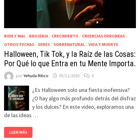
BIEN Y MAL
/
BRUJERIA
/
CRECIMIENTO
/
CREENCIAS ERRONEAS
/
OTROS FECHAS
/
SERES
/
SOBRENATURAL
/
VIDA Y MUERTE
Halloween, Tik Tok, y la Raíz de las Cosas:
Por Qué lo que Entra en tu Mente Importa.
por
Yehuda Ribco
05/11/2025
0
¿Es Halloween solo una fiesta inofensiva?
¿O hay algo más profundo detrás del disfraz
y los dulces? En este video, exploramos una
de las ideas …
LEER MÁS