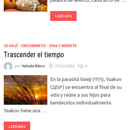
LEER MÁS
12 VAIJÍ
/
CRECIMIENTO
/
VIDA Y MUERTE
Trascender el tiempo
por
Yehuda Ribco
27/12/2023
0
En la parashá Vaieji (וַיְחִי), Yaakov
(יעקב) se encuentra al final de su
vida y reúne a sus hijos para
bendecirlos individualmente.
Yaakov tiene una …
LEER MÁS