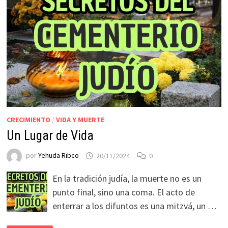
CRECIMIENTO
/
VIDA Y MUERTE
Un Lugar de Vida
por
Yehuda Ribco
20/11/2024
0
En la tradición judía, la muerte no es un
punto final, sino una coma. El acto de
enterrar a los difuntos es una mitzvá, un …