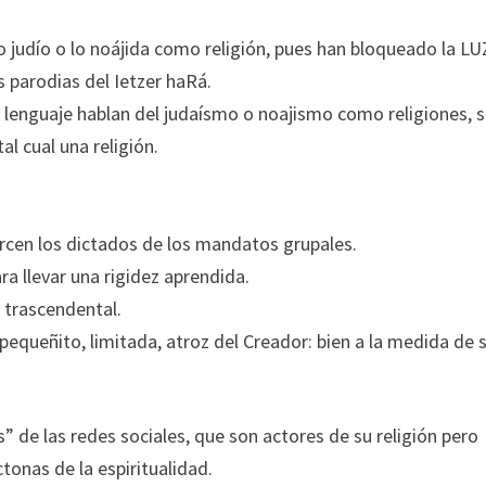
lo judío o lo noájida como religión, pues han bloqueado la LU
s parodias del Ietzer haRá.
l lenguaje hablan del judaísmo o noajismo como religiones, s
al cual una religión.
rcen los dictados de los mandatos grupales.
a llevar una rigidez aprendida.
r trascendental.
equeñito, limitada, atroz del Creador: bien a la medida de 
” de las redes sociales, que son actores de su religión pero
onas de la espiritualidad.