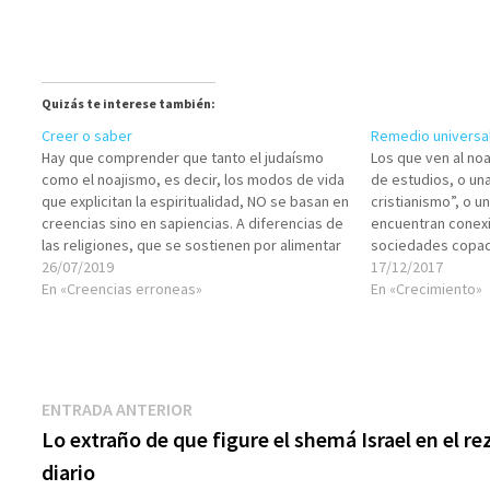
Quizás te interese también:
Creer o saber
Remedio universa
Hay que comprender que tanto el judaísmo
Los que ven al no
como el noajismo, es decir, los modos de vida
de estudios, o un
que explicitan la espiritualidad, NO se basan en
cristianismo”, o u
creencias sino en sapiencias. A diferencias de
encuentran conexi
las religiones, que se sostienen por alimentar
sociedades copada
el motor del Sistema de Creencias con el
26/07/2019
rama débil del jud
17/12/2017
combustible de la imaginación,…
En «Creencias erroneas»
escala hacia la c
En «Crecimiento»
Navegación
Entrada
ENTRADA ANTERIOR
anterior:
Lo extraño de que figure el shemá Israel en el re
de
diario