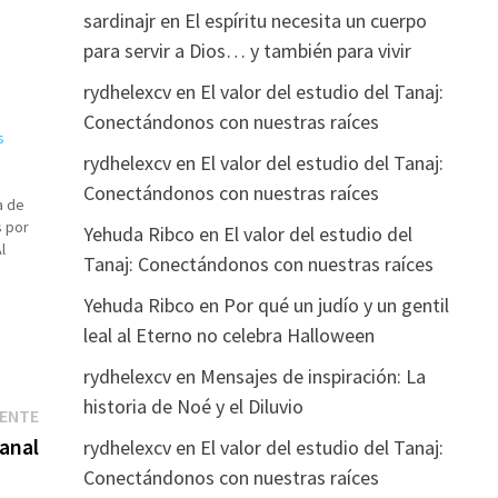
sardinajr
en
El espíritu necesita un cuerpo
para servir a Dios… y también para vivir
rydhelexcv
en
El valor del estudio del Tanaj:
Conectándonos con nuestras raíces
s
rydhelexcv
en
El valor del estudio del Tanaj:
Conectándonos con nuestras raíces
a de
s por
Yehuda Ribco
en
El valor del estudio del
l
Tanaj: Conectándonos con nuestras raíces
aro,
Yehuda Ribco
en
Por qué un judío y un gentil
leal al Eterno no celebra Halloween
rydhelexcv
en
Mensajes de inspiración: La
historia de Noé y el Diluvio
Entrada
IENTE
siguiente:
anal
rydhelexcv
en
El valor del estudio del Tanaj:
Conectándonos con nuestras raíces