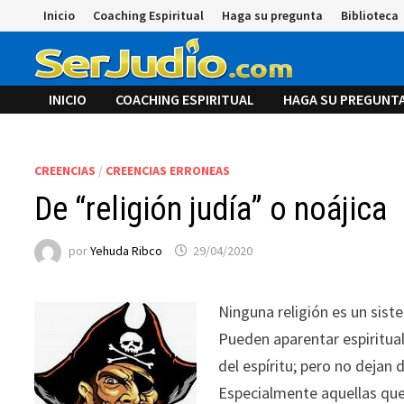
Saltar
Inicio
Coaching Espiritual
Haga su pregunta
Biblioteca
al
contenido
INICIO
COACHING ESPIRITUAL
HAGA SU PREGUNT
CREENCIAS
/
CREENCIAS ERRONEAS
De “religión judía” o noájica
por
Yehuda Ribco
29/04/2020
Ninguna religión es un sist
Pueden aparentar espiritua
del espíritu; pero no dejan
Especialmente aquellas que 