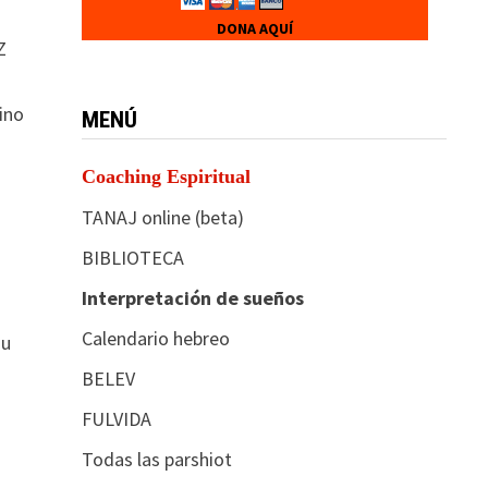
DONA AQUÍ
Z
ino
MENÚ
Coaching Espiritual
TANAJ online (beta)
BIBLIOTECA
Interpretación de sueños
Calendario hebreo
su
BELEV
FULVIDA
Todas las parshiot