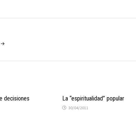
o →
 decisiones
La “espiritualidad” popular
30/04/2011