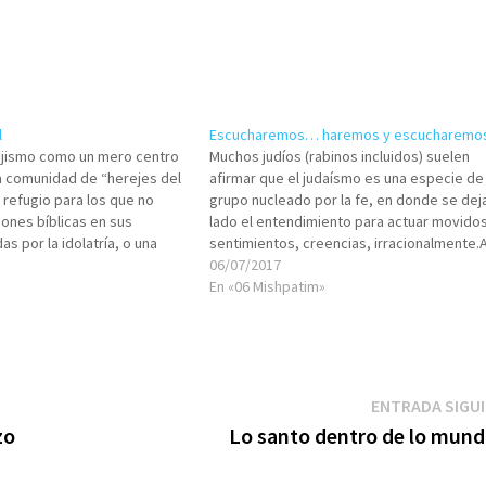
l
Escucharemos… haremos y escucharemo
ajismo como un mero centro
Muchos judíos (rabinos incluidos) suelen
a comunidad de “herejes del
afirmar que el judaísmo es una especie de
n refugio para los que no
grupo nucleado por la fe, en donde se dej
ones bíblicas en sus
lado el entendimiento para actuar movido
s por la idolatría, o una
sentimientos, creencias, irracionalmente.A
aísmo, o una filosofía, o una
estilo de las religiones, cosa que en modo
06/07/2017
onversión…
alguno el judaísmo lo es.Que quede bien cl
En «06 Mishpatim»
judaísmo…
ENTRADA SIGU
zo
Lo santo dentro de lo mund