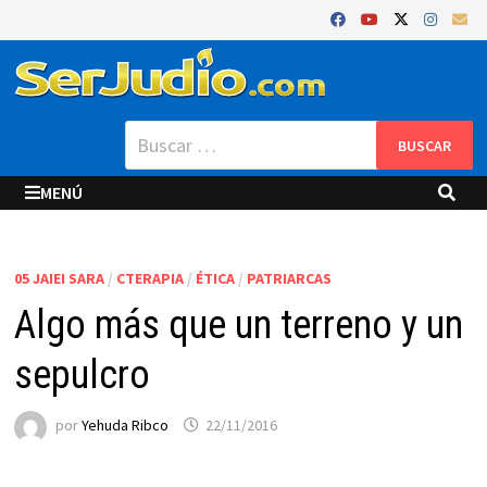
Saltar
al
contenido
Buscar:
MENÚ
05 JAIEI SARA
/
CTERAPIA
/
ÉTICA
/
PATRIARCAS
Algo más que un terreno y un
sepulcro
por
Yehuda Ribco
22/11/2016