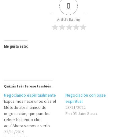
0
Article Rating
Me gusta esto:
Quizás te interese también:
Negociando espiritualmente
Negociación con base
Expusimos hace unos días el
espiritual
Método abrahámico de
23/11/2022
negociación, que puedes
En «05 Jaiei Sara»
releer haciendo clic
aquí.Ahora vamos a verlo
funcionar en la práctica.Para
22/11/2019