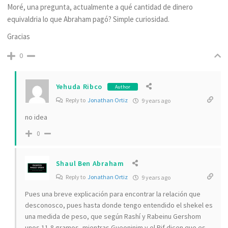
Moré, una pregunta, actualmente a qué cantidad de dinero
equivaldria lo que Abraham pagó? Simple curiosidad.
Gracias
0
Yehuda Ribco
Author
Reply to
Jonathan Ortiz
9 years ago
no idea
0
Shaul Ben Abraham
Reply to
Jonathan Ortiz
9 years ago
Pues una breve explicación para encontrar la relación que
desconosco, pues hasta donde tengo entendido el shekel es
una medida de peso, que según Rashí y Rabeinu Gershom
unos 11,8 gramos, mientras Gueoninim y el Rif dicen que es