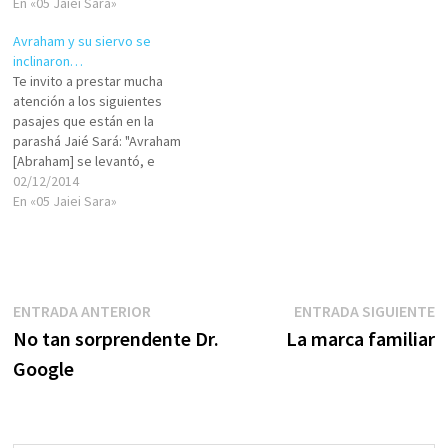
lo cual, copiaremos el pasaje
En «05 Jaiei Sara»
correspondiente de la Torá:
Avraham y su siervo se
«Avraham se levantó de
inclinaron…
delante de su difunta y habló
Te invito a prestar mucha
con los hijos de Jet, diciendo:
atención a los siguientes
–Yo soy forastero…
pasajes que están en la
parashá Jaié Sará: "Avraham
[Abraham] se levantó, e
inclinándose ante el pueblo
02/12/2014
de aquella tierra, los hijos de
En «05 Jaiei Sara»
Jet,"(Bereshit / Génesis 23:7)
"Avraham [Abraham] se inclinó
ante el pueblo de la tierra."
(Bereshit / Génesis 23:12)
"Entonces…
Navegación
Entrada
E
ENTRADA ANTERIOR
ENTRADA SIGUIENTE
anterior:
s
No tan sorprendente Dr.
La marca familiar
de
Google
entradas