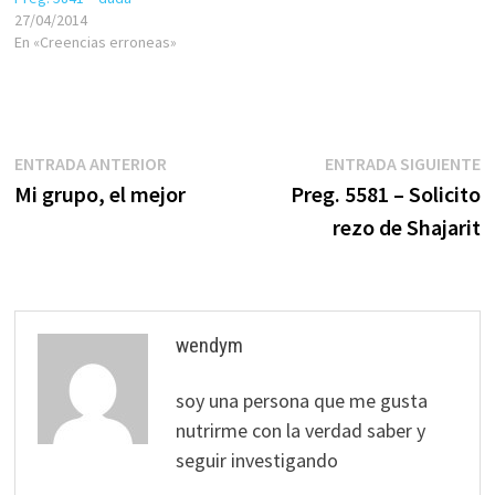
27/04/2014
En «Creencias erroneas»
Navegación
Entrada
E
ENTRADA ANTERIOR
ENTRADA SIGUIENTE
anterior:
s
Mi grupo, el mejor
Preg. 5581 – Solicito
de
rezo de Shajarit
entradas
wendym
soy una persona que me gusta
nutrirme con la verdad saber y
seguir investigando