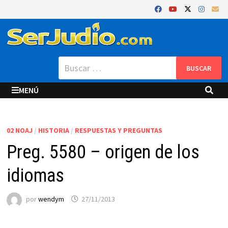
Saltar
al
contenido
Buscar:
MENÚ
02 NOAJ
/
HISTORIA
/
RESPUESTAS Y PREGUNTAS
Preg. 5580 – origen de los
idiomas
por
wendym
27/11/2013