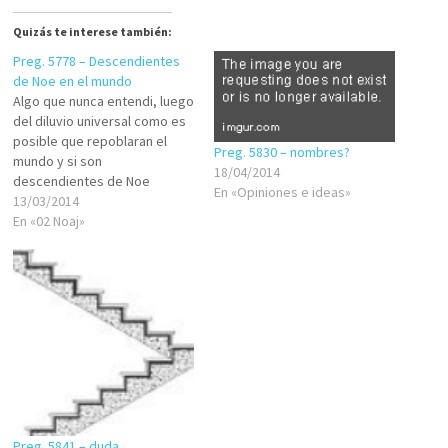
Quizás te interese también:
Preg. 5778 – Descendientes
de Noe en el mundo
Algo que nunca entendi, luego
del diluvio universal como es
posible que repoblaran el
Preg. 5830 – nombres?
mundo y si son
18/04/2014
descendientes de Noe
En «Opiniones e ideas»
porque crearon nuevos
13/03/2014
idiomas, creencias ?, por
En «02 Noaj»
logica si ya tenian su propia
lengua y cultura porque crear
nuevas, tambien como sabran
si aparece el mesias , si es…
Preg. 5841 – duda