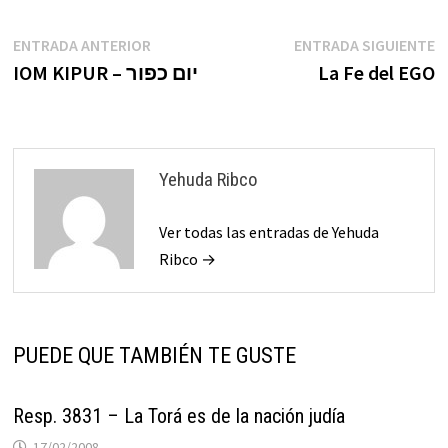
Navegación
Entrada
E
ENTRADA ANTERIOR
ENTRADA SIGUIENTE
anterior:
s
IOM KIPUR – יום כפור
La Fe del EGO
de
entradas
Yehuda Ribco
Ver todas las entradas de Yehuda
Ribco →
PUEDE QUE TAMBIÉN TE GUSTE
Resp. 3831 – La Torá es de la nación judía
17/02/2008