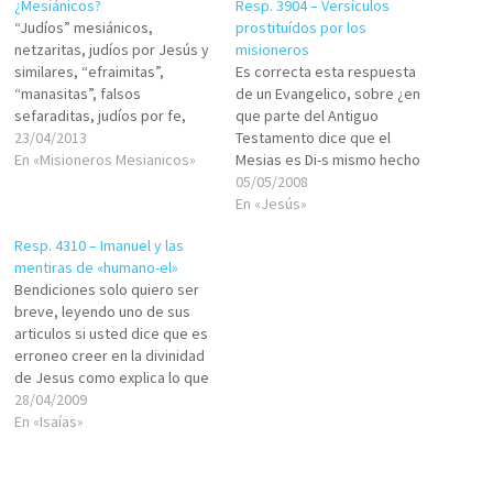
¿Mesiánicos?
Resp. 3904 – Versículos
“Judíos” mesiánicos,
prostituídos por los
netzaritas, judíos por Jesús y
misioneros
similares, “efraimitas”,
Es correcta esta respuesta
“manasitas”, falsos
de un Evangelico, sobre ¿en
sefaraditas, judíos por fe,
que parte del Antiguo
falsamente convertidos al
23/04/2013
Testamento dice que el
judaísmo que tienen como
En «Misioneros Mesianicos»
Mesias es Di-s mismo hecho
“rebe” y “mesías” a Jesús…
hombre? 1- Salmos 2: 12
05/05/2008
entre otros: Son gente que se
Honrad al Hijo, para que no se
En «Jesús»
disfraza de lo que NO son
enoje, y perezcáis en el
Resp. 4310 – Imanuel y las
(judíos, hebreos,
camino; Pues se inflama de
mentiras de «humano-el»
descendientes de Israel),
pronto su ira.
Bendiciones solo quiero ser
porque se avergüenzan de su
Bienaventurados todos los…
breve, leyendo uno de sus
religión…
articulos si usted dice que es
erroneo creer en la divinidad
de Jesus como explica lo que
dice en isaias 7:14 ya que en
28/04/2009
en la Tanaj dice y llamaras su
En «Isaías»
nombre Imanu-El.. DIOS CON
NOSOTROS que?? de una
mujer joven…