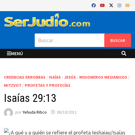
Saltar
al
contenido
Buscar:
MENÚ
CREENCIAS ERRONEAS
/
ISAÍAS
/
JESÚS
/
MISIONEROS MESIANICOS
/
MITZVOT
/
PROFETAS Y PROFECÍAS
Isaías 29:13
por
Yehuda Ribco
06/10/2011
¿A qué y a quién se refiere el profeta Ieshaiau/Isaías