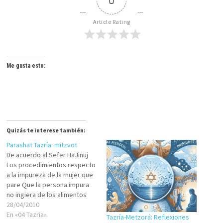
Article Rating
Me gusta esto:
Quizás te interese también:
Parashat Tazría: mitzvot
De acuerdo al Sefer HaJinuj
Los procedimientos respecto
a la impureza de la mujer que
pare Que la persona impura
no ingiera de los alimentos
consagrados en el Mikdash
28/04/2010
Korbán de la mujer que parió
En «04 Tazria»
Tazría-Metzorá: Reflexiones