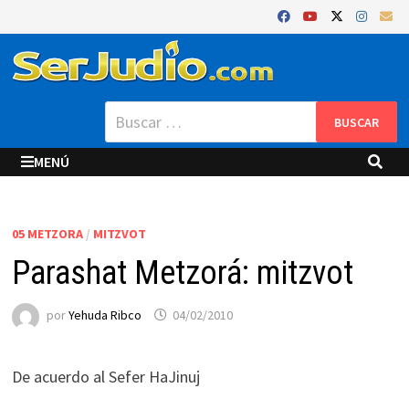
Saltar
al
contenido
Buscar:
MENÚ
05 METZORA
/
MITZVOT
Parashat Metzorá: mitzvot
por
Yehuda Ribco
04/02/2010
De acuerdo al Sefer HaJinuj