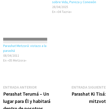
Los procedimientos respecto
sobre Vida, Pureza y Conexión
a la impureza del metzorá
28/04/2025
(especie de enfermedad
En «04 Tazria»
corporal provocada por una…
Parashat Metzorá: vistazo a la
parashá
08/04/2011
En «05 Metzora»
Navegación
Entrada
E
ENTRADA ANTERIOR
ENTRADA SIGUIENTE
anterior:
s
Perashat Terumá – Un
Parashat Ki Tisá:
de
lugar para Él y habitará
mitzvot
entradas
dentro de nosotros.