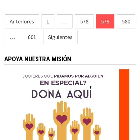
Paginación
Anteriores
1
…
578
579
580
de
…
601
Siguientes
entradas
APOYA NUESTRA MISIÓN