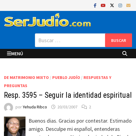
Saltar
al
contenido
Buscar:
MENÚ
DE MATRIMONIO MIXTO
/
PUEBLO JUDÍO
/
RESPUESTAS Y
PREGUNTAS
Resp. 3595 – Seguir la identidad espiritual
por
Yehuda Ribco
20/03/2007
2
Buenos dias. Gracias por contestar. Estimado
amigo. Desculpe mi español, entenderas