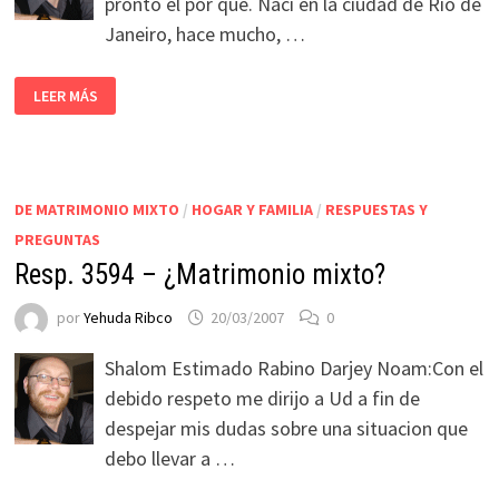
pronto el por que. Naci en la ciudad de Rio de
Janeiro, hace mucho, …
LEER MÁS
DE MATRIMONIO MIXTO
/
HOGAR Y FAMILIA
/
RESPUESTAS Y
PREGUNTAS
Resp. 3594 – ¿Matrimonio mixto?
por
Yehuda Ribco
20/03/2007
0
Shalom Estimado Rabino Darjey Noam:Con el
debido respeto me dirijo a Ud a fin de
despejar mis dudas sobre una situacion que
debo llevar a …