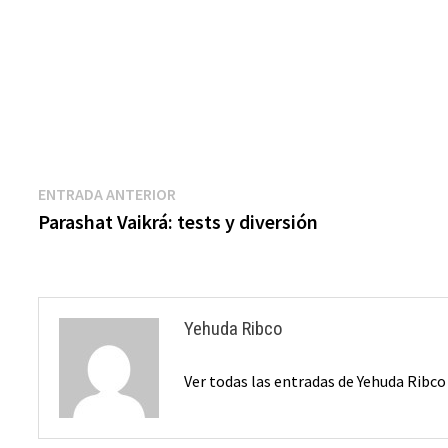
Navegación
Entrada
ENTRADA ANTERIOR
anterior:
Parashat Vaikrá: tests y diversión
de
entradas
Yehuda Ribco
Ver todas las entradas de Yehuda Ribc