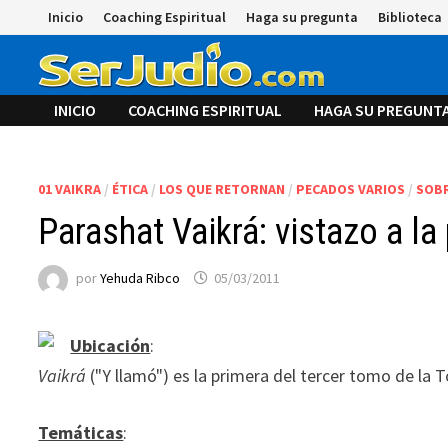
Saltar
Inicio
Coaching Espiritual
Haga su pregunta
Biblioteca
al
contenido
INICIO
COACHING ESPIRITUAL
HAGA SU PREGUNT
01 VAIKRA
/
ÉTICA
/
LOS QUE RETORNAN
/
PECADOS VARIOS
/
SOB
Parashat Vaikrá: vistazo a la
por
Yehuda Ribco
05/03/2011
Ubicación
:
Vaikrá
("Y llamó") es la
primera del tercer tomo de la T
Temáticas
: