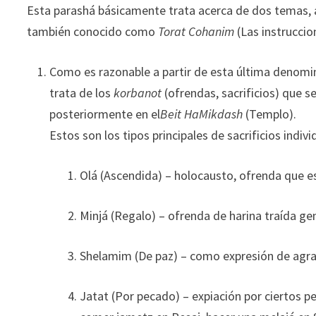
Esta parashá básicamente trata acerca de dos temas, ac
también conocido como
Torat Cohanim
(Las instruccio
Como es razonable a partir de esta última denomi
trata de los
korbanot
(ofrendas, sacrificios) que s
posteriormente en el
Beit HaMikdash
(Templo).
Estos son los tipos principales de sacrificios indivi
Olá (Ascendida) – holocausto, ofrenda que es
Minjá (Regalo) – ofrenda de harina traída 
Shelamim (De paz) – como expresión de agr
Jatat (Por pecado) – expiación por ciertos p