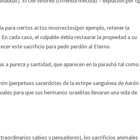
habbat). El Olé veIored (Ofrenda mecida) – expiación por ti
 para ciertos actos incorrectos(por ejemplo, retener la
 En cada caso, el culpable debía restaurar la propiedad a su
cer este sacrificio para pedir perdón al Eterno.
as a pureza y santidad, que aparecen en la parashá tal como
nim
(perpetuos sacerdotes de la estirpe sanguínea de Aarón 
tuales para que sus hermanos israelitas llevaran una vida de
raordinarios sabios y pensadores), los sacrificios animales