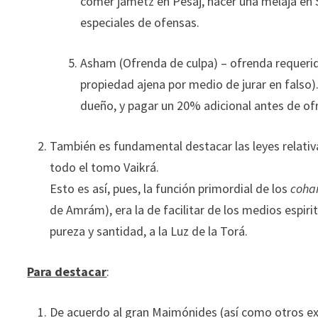
comer jametz en Pesaj, hacer una melajá en S
especiales de ofensas.
Asham (Ofrenda de culpa) – ofrenda requerida
propiedad ajena por medio de jurar en falso).
dueño, y pagar un 20% adicional antes de ofre
También es fundamental destacar las leyes relativ
todo el tomo Vaikrá.
Esto es así, pues, la función primordial de los
coha
de Amrám), era la de facilitar de los medios espiri
pureza y santidad, a la Luz de la Torá.
Para destacar
:
De acuerdo al gran Maimónides (así como otros ext