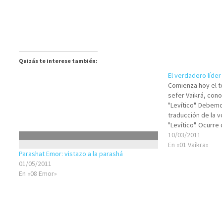
Quizás te interese también:
El verdadero líder
Comienza hoy el te
sefer Vaikrá, con
"Levítico". Debemo
traducción de la v
"Levítico". Ocurre 
la primera o prime
10/03/2011
que aparecen en 
En «01 Vaikra»
Parashat Emor: vistazo a la parashá
01/05/2011
En «08 Emor»