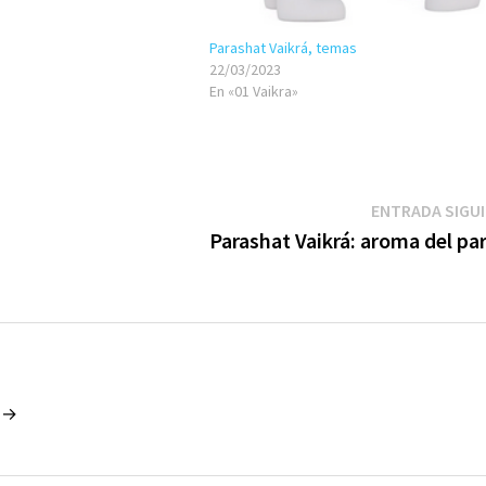
Parashat Vaikrá, temas
22/03/2023
En «01 Vaikra»
ENTRADA SIGU
Parashat Vaikrá: aroma del pa
o →