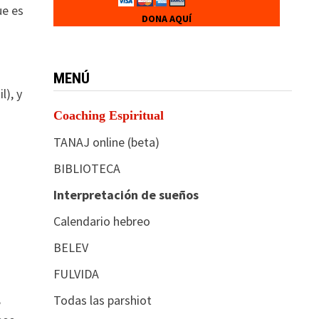
ue es
DONA AQUÍ
MENÚ
l), y
Coaching Espiritual
TANAJ online (beta)
BIBLIOTECA
Interpretación de sueños
Calendario hebreo
BELEV
FULVIDA
,
Todas las parshiot