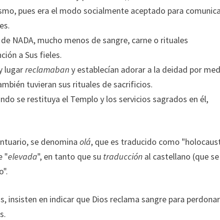
daísmo, pues era el modo socialmente aceptado para comunic
es.
a de NADA, mucho menos de sangre, carne o rituales
ción a Sus fieles.
y lugar
reclamaban
y establecían adorar a la deidad por me
mbién tuvieran sus rituales de sacrificios.
ndo se restituya el Templo y los servicios sagrados en él,
antuario, se denomina
olá
, que es traducido como "holocaust
e "
elevada
", en tanto que su
traducción
al castellano (que se
o".
, insisten en indicar que Dios reclama sangre para perdona
s.