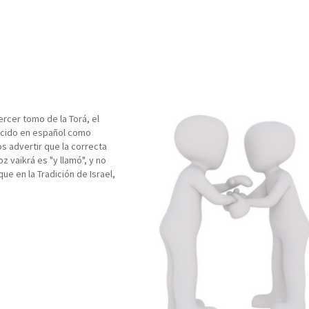
rcer tomo de la Torá, el
ocido en español como
s advertir que la correcta
oz vaikrá es "y llamó", y no
que en la Tradición de Israel,
ras palabras significativas
los textos…