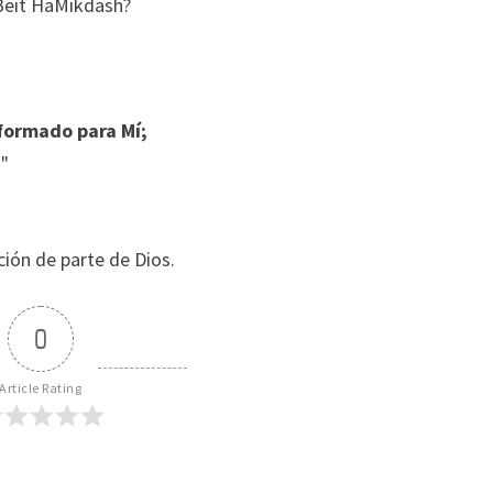
 Beit HaMikdash?
formado para Mí;
.
"
ción de parte de Dios.
0
Article Rating