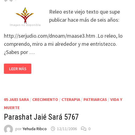
Releo este viejo texto que supe
publicar hace más de seis años:
http://serjudio.com/dnoam/maase3.htm .Lo releo, lo
comprendo, miro a mi alrededor y me entristezco.
¿Sabes por …
LEER MÁS
05 JAIEI SARA
/
CRECIMIENTO
/
CTERAPIA
/
PATRIARCAS
/
VIDA Y
MUERTE
Parashat Jaié Sará 5767
por
Yehuda Ribco
12/11/2006
0