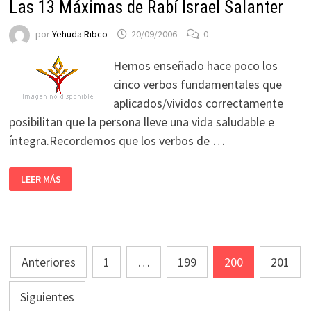
Las 13 Máximas de Rabí Israel Salanter
por
Yehuda Ribco
20/09/2006
0
Hemos enseñado hace poco los
cinco verbos fundamentales que
aplicados/vividos correctamente
posibilitan que la persona lleve una vida saludable e
íntegra.Recordemos que los verbos de …
LEER MÁS
Paginación
Anteriores
1
…
199
200
201
de
Siguientes