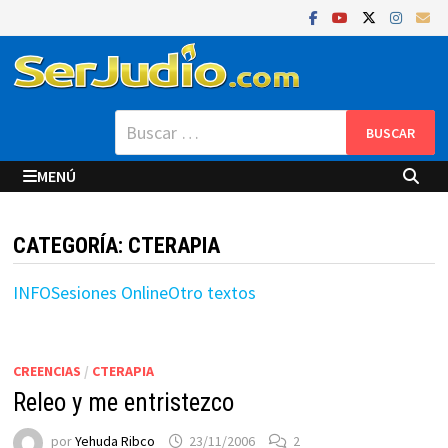
Saltar
al
contenido
Buscar:
MENÚ
CATEGORÍA:
CTERAPIA
INFO
Sesiones Online
Otro textos
CREENCIAS
/
CTERAPIA
Releo y me entristezco
por
Yehuda Ribco
23/11/2006
2